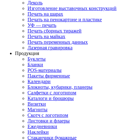
Деколь
Изготовление выставочных конструкций
Печать на шарах
Печать на пенокартоне и пластике
УФ — печать
Печать сборных тиражей
Печать на майках
Печать переменных данных
Лазерная гравировка
Продукция
Буклеты
Бланки
POS-материалы
Пакеты фирменные
Календари
Блокноты, кубарики, планеры
Салфетки с логотипом
Каталоги и брошюры
Визитки
Магниты
Скотч с логотипом
Листовки и флаеры
Ежедневники
Наклейки
Стаканчики бумажные