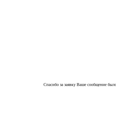
х изданий №2/188 от 22 сентября 2016г.
Спасибо за заявку
Ваше сообщение было