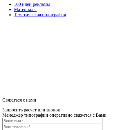
100 идей рекламы
Материалы
Тематическая полиграфия
ООО "Типография "ОЛПОЛ" © 2009-2026
220040, г. Минск, ул. Некрасова 5, офис 203А
УНП 192592802
График работы: пн-пт - 8:00-18:00, сб-вс - выходной.
Регистрации издателя, изготовителя, распространителя печатны
Связаться с нами
Запросить расчет или звонок
Менеджер типографии оперативно свяжется с Вами