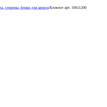
ы, стикеры, блоки для записи
/
Блокнот арт. 10611200