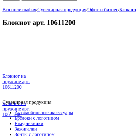
Вся полиграфия
/
Сувенирная продукция
/
Офис и бизнес
/
Блокнот
Блокнот арт. 10611200
Блокнот на
пружине арт.
10611200
Сувенирная продукция
Блокнот на
пружине арт.
Автомобильные аксессуары
10611200
Брелоки с логотипом
Ежедневники
Зажигалки
Зонты с логотипом