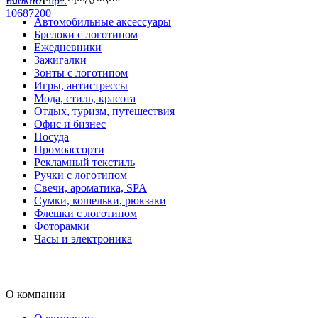
Блокнот арт.
10687200
Автомобильные аксессуары
Брелоки с логотипом
Ежедневники
Зажигалки
Зонты с логотипом
Игры, антистрессы
Мода, стиль, красота
Отдых, туризм, путешествия
Офис и бизнес
Посуда
Промоассорти
Рекламный текстиль
Ручки с логотипом
Свечи, ароматика, SPA
Сумки, кошельки, рюкзаки
Флешки с логотипом
Фоторамки
Часы и электроника
О компании