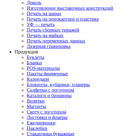
Деколь
Изготовление выставочных конструкций
Печать на шарах
Печать на пенокартоне и пластике
УФ — печать
Печать сборных тиражей
Печать на майках
Печать переменных данных
Лазерная гравировка
Продукция
Буклеты
Бланки
POS-материалы
Пакеты фирменные
Календари
Блокноты, кубарики, планеры
Салфетки с логотипом
Каталоги и брошюры
Визитки
Магниты
Скотч с логотипом
Листовки и флаеры
Ежедневники
Наклейки
Стаканчики бумажные