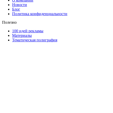
О компании
Новости
Блог
Политика конфиденциальности
Полезно
100 идей рекламы
Материалы
Тематическая полиграфия
ООО "Типография "ОЛПОЛ" © 2009-2026
220040, г. Минск, ул. Некрасова 5, офис 203А
УНП 192592802
График работы: пн-пт - 8:00-18:00, сб-вс - выходной.
Регистрации издателя, изготовителя, распространителя
печатных изданий №2/188 от 22 сентября 2016г.