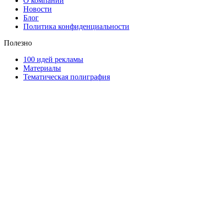
О компании
Новости
Блог
Политика конфиденциальности
Полезно
100 идей рекламы
Материалы
Тематическая полиграфия
ООО "Типография "ОЛПОЛ" © 2009-2026
220040, г. Минск, ул. Некрасова 5, офис 203А
УНП 192592802
График работы: пн-пт - 8:00-18:00, сб-вс - выходной.
Регистрации издателя, изготовителя, распространителя
печатных изданий №2/188 от 22 сентября 2016г.