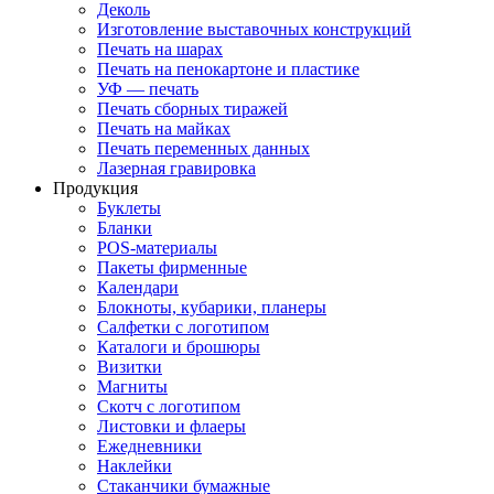
Деколь
Изготовление выставочных конструкций
Печать на шарах
Печать на пенокартоне и пластике
УФ — печать
Печать сборных тиражей
Печать на майках
Печать переменных данных
Лазерная гравировка
Продукция
Буклеты
Бланки
POS-материалы
Пакеты фирменные
Календари
Блокноты, кубарики, планеры
Салфетки с логотипом
Каталоги и брошюры
Визитки
Магниты
Скотч с логотипом
Листовки и флаеры
Ежедневники
Наклейки
Стаканчики бумажные