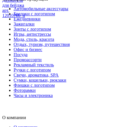
Держатель
для бейджа
Автомобильные аксессуары
арт.
Брелоки с логотипом
12010700_d
Ежедневники
Зажигалки
Зонты с логотипом
Игры, антистрессы
Мода, стиль, красота
Отдых, туризм, путешествия
Офис и бизнес
Посуда
Промоассорти
Рекламный текстиль
Ручки с логотипом
Свечи, ароматика, SPA
Сумки, кошельки, рюкзаки
Флешки с логотипом
Фоторамки
Часы и электроника
О компании