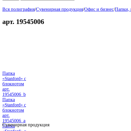
Вся полиграфия
/
Сувенирная продукция
/
Офис и бизнес
/
Папки,
арт. 19545006
Папка
«Stanford» с
блокнотом
арт.
19545006_b
Папка
«Stanford» с
блокнотом
арт.
19545006_a
Сувенирная продукция
Папка