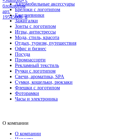
«Stanford» с
Автомобильные аксессуары
блокнотом
Брелоки с логотипом
арт.
Ежедневники
19545006_d
Зажигалки
Зонты с логотипом
Игры, антистрессы
Мода, стиль, красота
Отдых, туризм, путешествия
Офис и бизнес
Посуда
Промоассорти
Рекламный текстиль
Ручки с логотипом
Свечи, ароматика, SPA
Сумки, кошельки, рюкзаки
Флешки с логотипом
Фоторамки
Часы и электроника
О компании
О компании