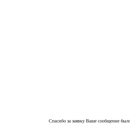
х изданий №2/188 от 22 сентября 2016г.
Спасибо за заявку
Ваше сообщение было