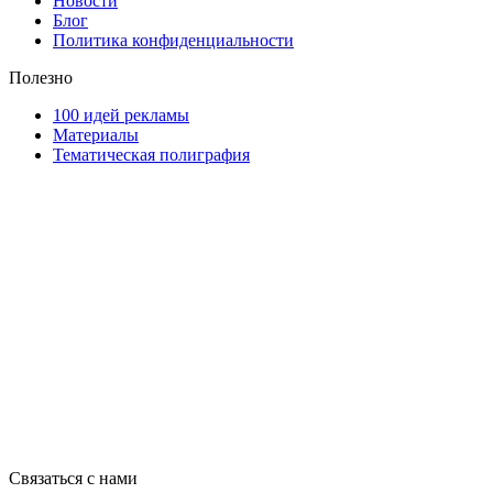
Новости
Блог
Политика конфиденциальности
Полезно
100 идей рекламы
Материалы
Тематическая полиграфия
ООО "Типография "ОЛПОЛ" © 2009-2026
220040, г. Минск, ул. Некрасова 5, офис 203А
УНП 192592802
График работы: пн-пт - 8:00-18:00, сб-вс - выходной.
Регистрации издателя, изготовителя, распространителя печатны
Связаться с нами