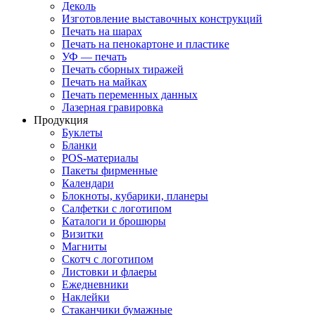
Деколь
Изготовление выставочных конструкций
Печать на шарах
Печать на пенокартоне и пластике
УФ — печать
Печать сборных тиражей
Печать на майках
Печать переменных данных
Лазерная гравировка
Продукция
Буклеты
Бланки
POS-материалы
Пакеты фирменные
Календари
Блокноты, кубарики, планеры
Салфетки с логотипом
Каталоги и брошюры
Визитки
Магниты
Скотч с логотипом
Листовки и флаеры
Ежедневники
Наклейки
Стаканчики бумажные