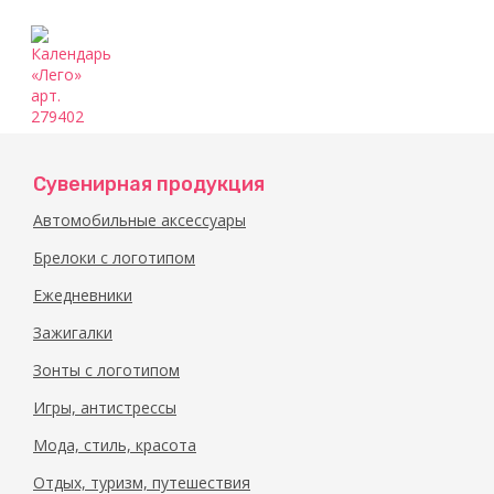
Календарь
«Лего»
Сувенирная продукция
арт.
Автомобильные аксессуары
279402
Брелоки с логотипом
Ежедневники
Зажигалки
Зонты с логотипом
Игры, антистрессы
Мода, стиль, красота
Отдых, туризм, путешествия