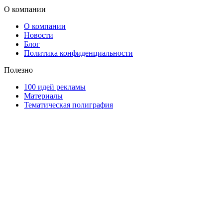
О компании
О компании
Новости
Блог
Политика конфиденциальности
Полезно
100 идей рекламы
Материалы
Тематическая полиграфия
ООО "Типография "ОЛПОЛ" © 2009-2026
220040, г. Минск, ул. Некрасова 5, офис 203А
УНП 192592802
График работы: пн-пт - 8:00-18:00, сб-вс - выходной.
Регистрации издателя, изготовителя, распространителя печатны