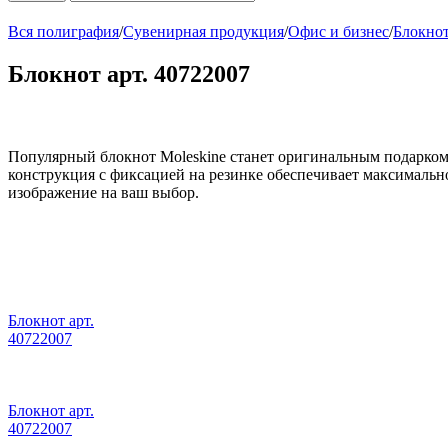
Вся полиграфия
/
Сувенирная продукция
/
Офис и бизнес
/
Блокнот
Блокнот арт. 40722007
Популярный блокнот Moleskine станет оригинальным подарком 
конструкция с фиксацией на резинке обеспечивает максимал
изображение на ваш выбор.
Блокнот арт.
40722007
Блокнот арт.
40722007