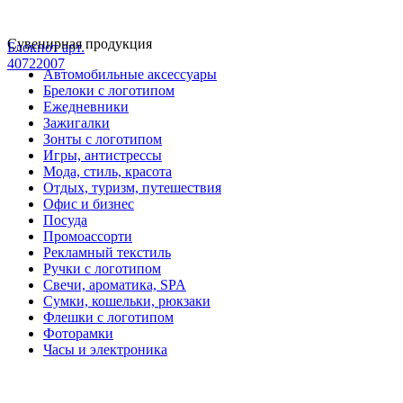
Сувенирная продукция
Блокнот арт.
40722007
Автомобильные аксессуары
Брелоки с логотипом
Ежедневники
Зажигалки
Зонты с логотипом
Игры, антистрессы
Мода, стиль, красота
Отдых, туризм, путешествия
Офис и бизнес
Посуда
Промоассорти
Рекламный текстиль
Ручки с логотипом
Свечи, ароматика, SPA
Сумки, кошельки, рюкзаки
Флешки с логотипом
Фоторамки
Часы и электроника