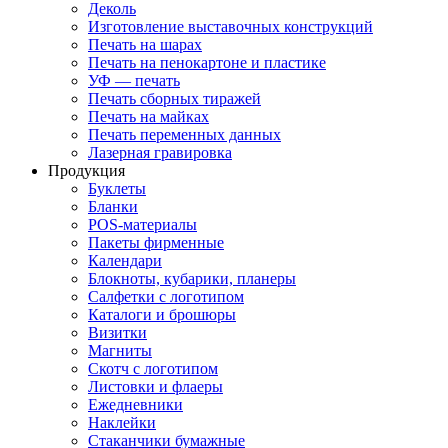
Деколь
Изготовление выставочных конструкций
Печать на шарах
Печать на пенокартоне и пластике
УФ — печать
Печать сборных тиражей
Печать на майках
Печать переменных данных
Лазерная гравировка
Продукция
Буклеты
Бланки
POS-материалы
Пакеты фирменные
Календари
Блокноты, кубарики, планеры
Салфетки с логотипом
Каталоги и брошюры
Визитки
Магниты
Скотч с логотипом
Листовки и флаеры
Ежедневники
Наклейки
Стаканчики бумажные