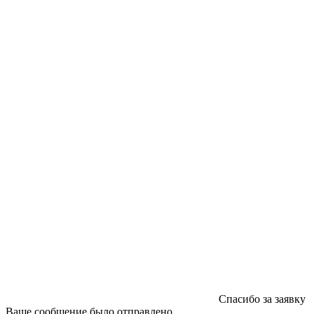
ООО "Типография "ОЛПОЛ" © 2009-2026
220040, г. Минск, ул. Некрасова 5, офис 203А
УНП 192592802
График работы: пн-пт - 8:00-18:00, сб-вс - выходной.
Регистрации издателя, изготовителя, распространителя
печатных изданий №2/188 от 22 сентября 2016г.
Спасибо за заявку
Ваше сообщение было отправлено