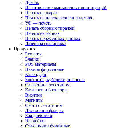
Деколь
Изготовление выставочных конструкций
Печать на шарах
Печать на пенокартоне и пластике
УФ — печать
Печать сборных тиражей
Печать на майках
Печать переменных данных
Лазерная гравировка
Продукция
Буклеты
Бланки
POS-материалы
Пакеты фирменные
Календари
Блокноты, кубарики, планеры
Салфетки с логотипом
Каталоги и брошюры
Визитки
Магниты
Скотч с логотипом
Листовки и флаеры
Ежедневники
Наклейки
Стаканчики бумажные