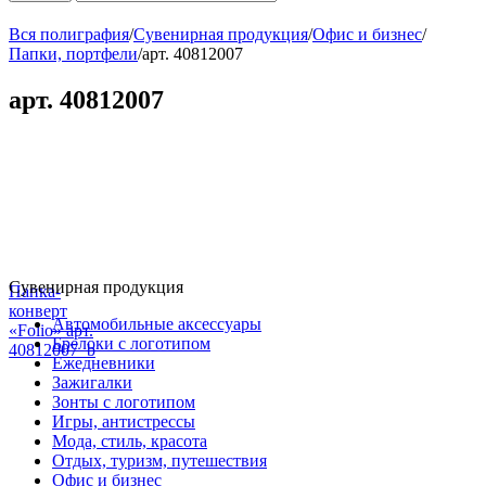
Вся полиграфия
/
Сувенирная продукция
/
Офис и бизнес
/
Папки, портфели
/
арт. 40812007
арт. 40812007
Сувенирная продукция
Папка-
конверт
Автомобильные аксессуары
«Folio» арт.
Брелоки с логотипом
40812007_b
Ежедневники
Зажигалки
Зонты с логотипом
Игры, антистрессы
Мода, стиль, красота
Отдых, туризм, путешествия
Офис и бизнес