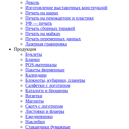
Деколь
Изготовление выставочных конструкций
Печать на шарах
Печать на пенокартоне и пластике
УФ — печать
Печать сборных тиражей
Печать на майках
Печать переменных данных
Лазерная гравировка
Продукция
Буклеты
Бланки
POS-материалы
Пакеты фирменные
Календари
Блокноты, кубарики, планеры
Салфетки с логотипом
Каталоги и брошюры
Визитки
Магниты
Скотч с логотипом
Листовки и флаеры
Ежедневники
Наклейки
Стаканчики бумажные