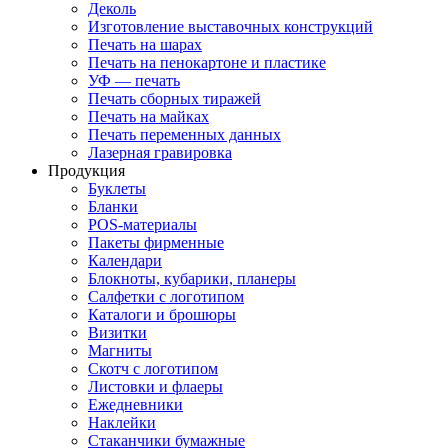
Деколь
Изготовление выставочных конструкций
Печать на шарах
Печать на пенокартоне и пластике
УФ — печать
Печать сборных тиражей
Печать на майках
Печать переменных данных
Лазерная гравировка
Продукция
Буклеты
Бланки
POS-материалы
Пакеты фирменные
Календари
Блокноты, кубарики, планеры
Салфетки с логотипом
Каталоги и брошюры
Визитки
Магниты
Скотч с логотипом
Листовки и флаеры
Ежедневники
Наклейки
Стаканчики бумажные