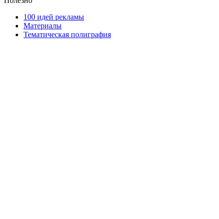
Полезно
100 идей рекламы
Материалы
Тематическая полиграфия
ООО "Типография "ОЛПОЛ" © 2009-2026
220040, г. Минск, ул. Некрасова 5, офис 203А
УНП 192592802
График работы: пн-пт - 8:00-18:00, сб-вс - выходной.
Регистрации издателя, изготовителя, распространителя
печатных изданий №2/188 от 22 сентября 2016г.