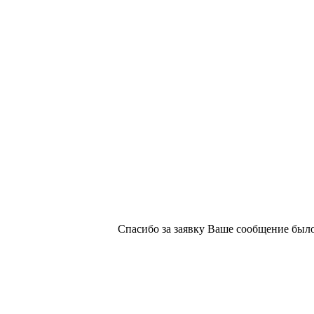
х изданий №2/188 от 22 сентября 2016г.
Спасибо за заявку
Ваше сообщение было