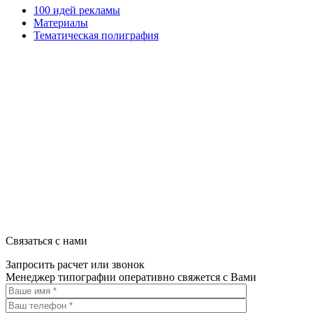
100 идей рекламы
Материалы
Тематическая полиграфия
ООО "Типография "ОЛПОЛ" © 2009-2026
220040, г. Минск, ул. Некрасова 5, офис 203А
УНП 192592802
График работы: пн-пт - 8:00-18:00, сб-вс - выходной.
Регистрации издателя, изготовителя, распространителя печатны
Связаться с нами
Запросить расчет или звонок
Менеджер типографии оперативно свяжется с Вами