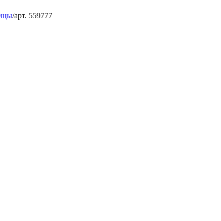
ицы
/
арт. 559777