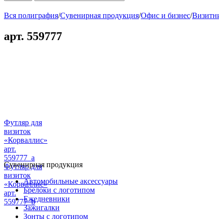
Вся полиграфия
/
Сувенирная продукция
/
Офис и бизнес
/
Визитн
арт. 559777
Футляр для
визиток
«Корваллис»
арт.
559777_a
Сувенирная продукция
Футляр для
визиток
Автомобильные аксессуары
«Корваллис»
Брелоки с логотипом
арт.
Ежедневники
559777_b
Зажигалки
Зонты с логотипом