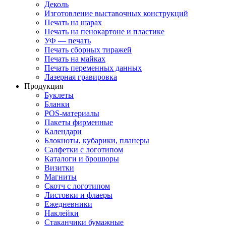
Деколь
Изготовление выставочных конструкций
Печать на шарах
Печать на пенокартоне и пластике
УФ — печать
Печать сборных тиражей
Печать на майках
Печать переменных данных
Лазерная гравировка
Продукция
Буклеты
Бланки
POS-материалы
Пакеты фирменные
Календари
Блокноты, кубарики, планеры
Салфетки с логотипом
Каталоги и брошюры
Визитки
Магниты
Скотч с логотипом
Листовки и флаеры
Ежедневники
Наклейки
Стаканчики бумажные