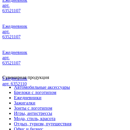
Ежедневник
арт.
63521107
Ежедневник
арт.
63521107
Ежедневник
арт.
63521107
Сувенирная продукция
Ежедневник
арт. 6352110
Автомобильные аксессуары
Брелоки с логотипом
Ежедневники
Зажигалки
Зонты с логотипом
Игры, антистрессы
Мода, стиль, красота
Отдых, туризм, путешествия
Офис и бизнес