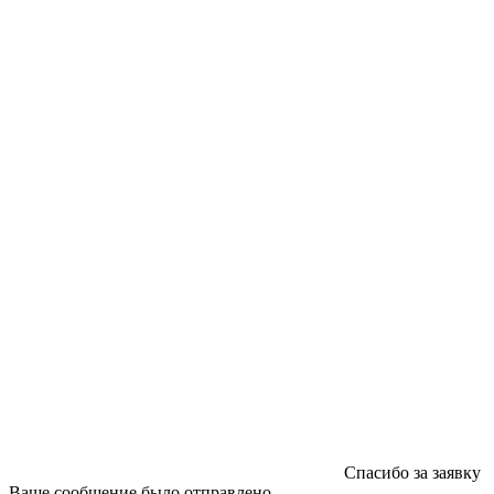
ООО "Типография "ОЛПОЛ" © 2009-2026
220040, г. Минск, ул. Некрасова 5, офис 203А
УНП 192592802
График работы: пн-пт - 8:00-18:00, сб-вс - выходной.
Регистрации издателя, изготовителя, распространителя
печатных изданий №2/188 от 22 сентября 2016г.
Спасибо за заявку
Ваше сообщение было отправлено