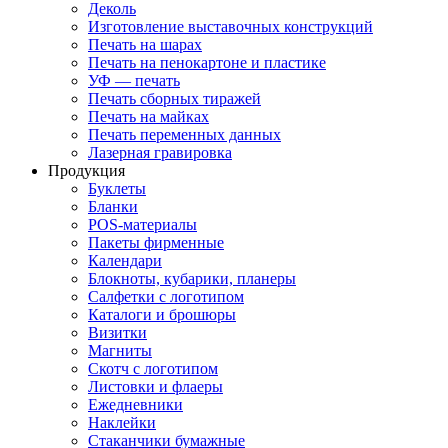
Деколь
Изготовление выставочных конструкций
Печать на шарах
Печать на пенокартоне и пластике
УФ — печать
Печать сборных тиражей
Печать на майках
Печать переменных данных
Лазерная гравировка
Продукция
Буклеты
Бланки
POS-материалы
Пакеты фирменные
Календари
Блокноты, кубарики, планеры
Салфетки с логотипом
Каталоги и брошюры
Визитки
Магниты
Скотч с логотипом
Листовки и флаеры
Ежедневники
Наклейки
Стаканчики бумажные