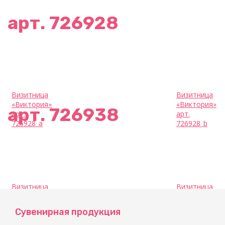
арт. 726928
Визитница
Визитница
«Виктория»
«Виктория»
арт. 726938
арт.
арт.
726928_a
726928_b
Визитница
Визитница
«Виктория»
«Виктория»
арт.
арт.
Сувенирная продукция
726938_a
726938_b