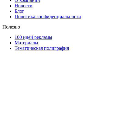
О компании
Новости
Блог
Политика конфиденциальности
Полезно
100 идей рекламы
Материалы
Тематическая полиграфия
ООО "Типография "ОЛПОЛ" © 2009-2026
220040, г. Минск, ул. Некрасова 5, офис 203А
УНП 192592802
График работы: пн-пт - 8:00-18:00, сб-вс - выходной.
Регистрации издателя, изготовителя, распространителя
печатных изданий №2/188 от 22 сентября 2016г.