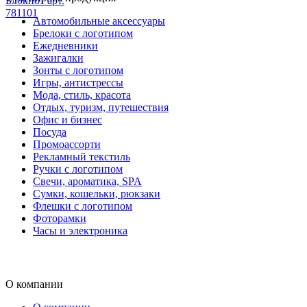
Блокнот арт.
781101
Автомобильные аксессуары
Брелоки с логотипом
Ежедневники
Зажигалки
Зонты с логотипом
Игры, антистрессы
Мода, стиль, красота
Отдых, туризм, путешествия
Офис и бизнес
Посуда
Промоассорти
Рекламный текстиль
Ручки с логотипом
Свечи, ароматика, SPA
Сумки, кошельки, рюкзаки
Флешки с логотипом
Фоторамки
Часы и электроника
О компании