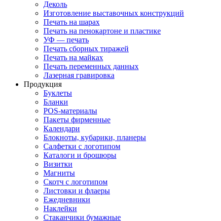
Деколь
Изготовление выставочных конструкций
Печать на шарах
Печать на пенокартоне и пластике
УФ — печать
Печать сборных тиражей
Печать на майках
Печать переменных данных
Лазерная гравировка
Продукция
Буклеты
Бланки
POS-материалы
Пакеты фирменные
Календари
Блокноты, кубарики, планеры
Салфетки с логотипом
Каталоги и брошюры
Визитки
Магниты
Скотч с логотипом
Листовки и флаеры
Ежедневники
Наклейки
Стаканчики бумажные