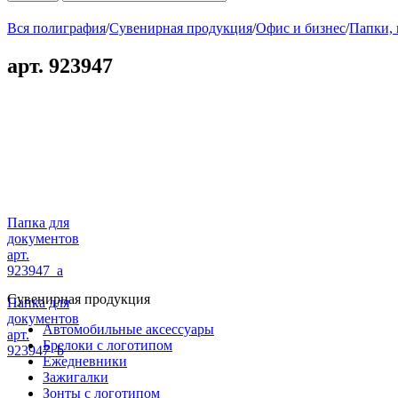
Вся полиграфия
/
Сувенирная продукция
/
Офис и бизнес
/
Папки,
арт. 923947
Папка для
документов
арт.
923947_a
Сувенирная продукция
Папка для
документов
Автомобильные аксессуары
арт.
Брелоки с логотипом
923947_b
Ежедневники
Зажигалки
Зонты с логотипом