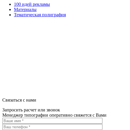
100 идей рекламы
Материалы
Тематическая полиграфия
ООО "Типография "ОЛПОЛ" © 2009-2026
220040, г. Минск, ул. Некрасова 5, офис 203А
УНП 192592802
График работы: пн-пт - 8:00-18:00, сб-вс - выходной.
Регистрации издателя, изготовителя, распространителя печатны
Связаться с нами
Запросить расчет или звонок
Менеджер типографии оперативно свяжется с Вами