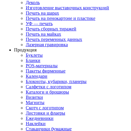
Деколь
Изготовление выставочных конструкций
Печать на шарах
Печать на пенокартоне и пластике
УФ — печать
Печать сборных тиражей
Печать на майках
Печать переменных данных
Лазерная гравировка
Продукция
Буклеты
Бланки
POS-материалы
Пакеты фирменные
Календари
Блокноты, кубарики, планеры
Салфетки с логотипом
Каталоги и брошюры
Визитки
Магниты
Скотч с логотипом
Листовки и флаеры
Ежедневники
Наклейки
Стаканчики бумажные