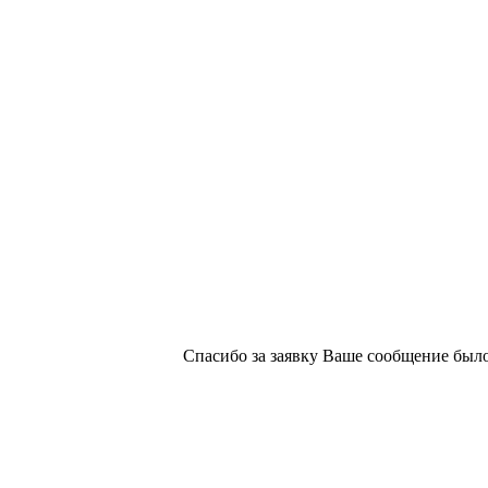
х изданий №2/188 от 22 сентября 2016г.
Спасибо за заявку
Ваше сообщение было