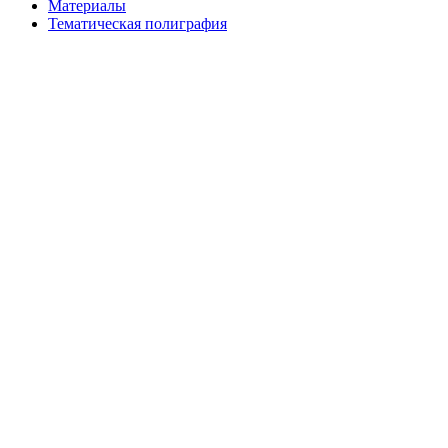
Материалы
Тематическая полиграфия
ООО "Типография "ОЛПОЛ" © 2009-2026
220040, г. Минск, ул. Некрасова 5, офис 203А
УНП 192592802
График работы: пн-пт - 8:00-18:00, сб-вс - выходной.
Регистрации издателя, изготовителя, распространителя
печатных изданий №2/188 от 22 сентября 2016г.