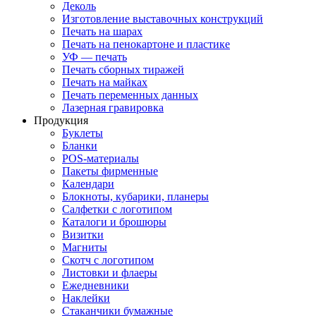
Деколь
Изготовление выставочных конструкций
Печать на шарах
Печать на пенокартоне и пластике
УФ — печать
Печать сборных тиражей
Печать на майках
Печать переменных данных
Лазерная гравировка
Продукция
Буклеты
Бланки
POS-материалы
Пакеты фирменные
Календари
Блокноты, кубарики, планеры
Салфетки с логотипом
Каталоги и брошюры
Визитки
Магниты
Скотч с логотипом
Листовки и флаеры
Ежедневники
Наклейки
Стаканчики бумажные