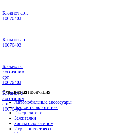
Блокнот арт.
10676403
Блокнот арт.
10676403
Блокнот с
логотипом
арт.
10676403
Сувенирная продукция
Блокнот с
логотипом
Автомобильные аксессуары
арт.
Брелоки с логотипом
10676403
Ежедневники
Зажигалки
Зонты с логотипом
Игры, антистрессы