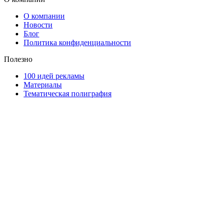
О компании
Новости
Блог
Политика конфиденциальности
Полезно
100 идей рекламы
Материалы
Тематическая полиграфия
ООО "Типография "ОЛПОЛ" © 2009-2026
220040, г. Минск, ул. Некрасова 5, офис 203А
УНП 192592802
График работы: пн-пт - 8:00-18:00, сб-вс - выходной.
Регистрации издателя, изготовителя, распространителя
печатных изданий №2/188 от 22 сентября 2016г.