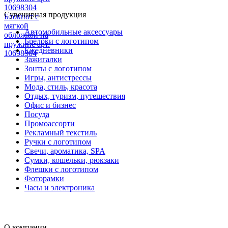
10698304
Сувенирная продукция
Блокнот с
мягкой
Автомобильные аксессуары
обложкой на
Брелоки с логотипом
пружине арт.
Ежедневники
10698304
Зажигалки
Зонты с логотипом
Игры, антистрессы
Мода, стиль, красота
Отдых, туризм, путешествия
Офис и бизнес
Посуда
Промоассорти
Рекламный текстиль
Ручки с логотипом
Свечи, ароматика, SPA
Сумки, кошельки, рюкзаки
Флешки с логотипом
Фоторамки
Часы и электроника
О компании