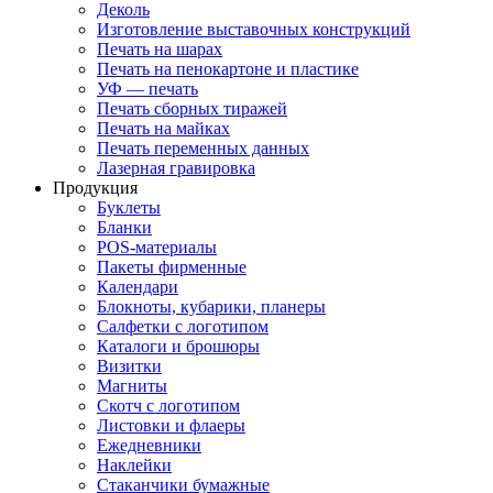
Деколь
Изготовление выставочных конструкций
Печать на шарах
Печать на пенокартоне и пластике
УФ — печать
Печать сборных тиражей
Печать на майках
Печать переменных данных
Лазерная гравировка
Продукция
Буклеты
Бланки
POS-материалы
Пакеты фирменные
Календари
Блокноты, кубарики, планеры
Салфетки с логотипом
Каталоги и брошюры
Визитки
Магниты
Скотч с логотипом
Листовки и флаеры
Ежедневники
Наклейки
Стаканчики бумажные