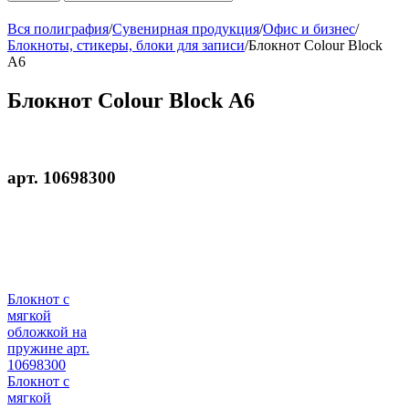
Вся полиграфия
/
Сувенирная продукция
/
Офис и бизнес
/
Блокноты, стикеры, блоки для записи
/
Блокнот Colour Block
А6
Блокнот Colour Block А6
арт. 10698300
Блокнот с
мягкой
обложкой на
пружине арт.
10698300
Блокнот с
мягкой