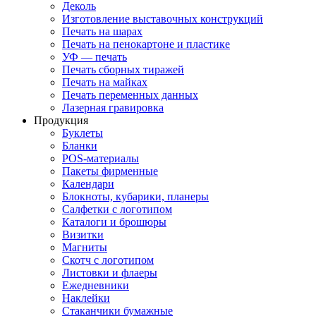
Деколь
Изготовление выставочных конструкций
Печать на шарах
Печать на пенокартоне и пластике
УФ — печать
Печать сборных тиражей
Печать на майках
Печать переменных данных
Лазерная гравировка
Продукция
Буклеты
Бланки
POS-материалы
Пакеты фирменные
Календари
Блокноты, кубарики, планеры
Салфетки с логотипом
Каталоги и брошюры
Визитки
Магниты
Скотч с логотипом
Листовки и флаеры
Ежедневники
Наклейки
Стаканчики бумажные