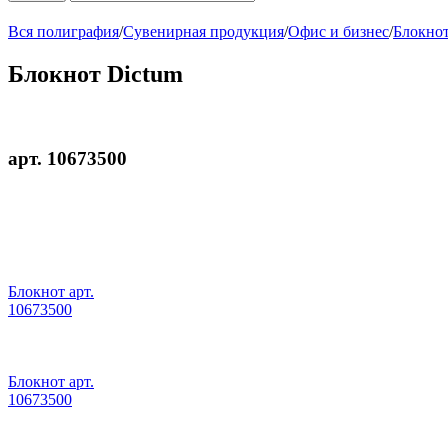
Вся полиграфия
/
Сувенирная продукция
/
Офис и бизнес
/
Блокнот
Блокнот Dictum
арт. 10673500
Блокнот арт.
10673500
Блокнот арт.
10673500