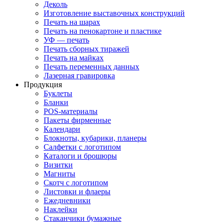
Деколь
Изготовление выставочных конструкций
Печать на шарах
Печать на пенокартоне и пластике
УФ — печать
Печать сборных тиражей
Печать на майках
Печать переменных данных
Лазерная гравировка
Продукция
Буклеты
Бланки
POS-материалы
Пакеты фирменные
Календари
Блокноты, кубарики, планеры
Салфетки с логотипом
Каталоги и брошюры
Визитки
Магниты
Скотч с логотипом
Листовки и флаеры
Ежедневники
Наклейки
Стаканчики бумажные