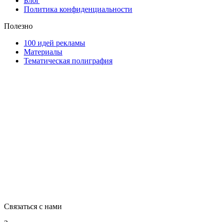
Блог
Политика конфиденциальности
Полезно
100 идей рекламы
Материалы
Тематическая полиграфия
ООО "Типография "ОЛПОЛ" © 2009-2026
220040, г. Минск, ул. Некрасова 5, офис 203А
УНП 192592802
График работы: пн-пт - 8:00-18:00, сб-вс - выходной.
Регистрации издателя, изготовителя, распространителя печатны
Связаться с нами