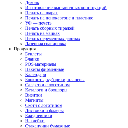
Деколь
Изготовление выставочных конструкций
Печать на шарах
Печать на пенокартоне и пластике
УФ — печать
Печать сборных тиражей
Печать на майках
Печать переменных данных
Лазерная гравировка
Продукция
Буклеты
Бланки
POS-материалы
Пакеты фирменные
Календари
Блокноты, кубарики, планеры
Салфетки с логотипом
Каталоги и брошюры
Визитки
Магниты
Скотч с логотипом
Листовки и флаеры
Ежедневники
Наклейки
Стаканчики бумажные