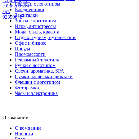
«Эдингбург»
Брелоки с логотипом
с блокнотом
Ежедневники
арт.
Зажигалки
923998_b
Зонты с логотипом
Игры, антистрессы
Мода, стиль, красота
Отдых, туризм, путешествия
Офис и бизнес
Посуда
Промоассорти
Рекламный текстиль
Ручки с логотипом
Свечи, ароматика, SPA
Сумки, кошельки, рюкзаки
Флешки с логотипом
Фоторамки
Часы и электроника
О компании
О компании
Новости