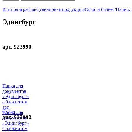
Вся полиграфия
/
Сувенирная продукция
/
Офис и бизнес
/
Папки,
Эдингбург
арт. 923990
Папка для
документов
«Эдингбург»
с блокнотом
арт.
923990_a
Папка для
арт. 923992
документов
«Эдингбург»
с блокнотом