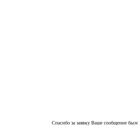
х изданий №2/188 от 22 сентября 2016г.
Спасибо за заявку
Ваше сообщение было