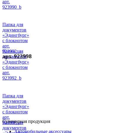
арт.
923990_b
Папка для
документов
«Эдингбург»
с блокнотом
арт.
923992_a
Папка для
арт. 923998
документов
«Эдингбург»
с блокнотом
арт.
923992_b
Папка для
документов
«Эдингбург»
с блокнотом
арт.
Сувенирная продукция
923998_a
Папка для
документов
Автомобильные аксессуары