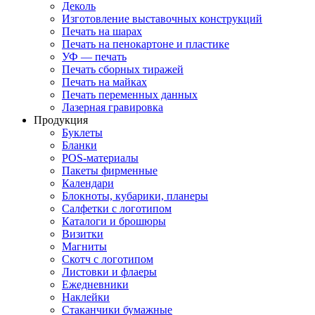
Деколь
Изготовление выставочных конструкций
Печать на шарах
Печать на пенокартоне и пластике
УФ — печать
Печать сборных тиражей
Печать на майках
Печать переменных данных
Лазерная гравировка
Продукция
Буклеты
Бланки
POS-материалы
Пакеты фирменные
Календари
Блокноты, кубарики, планеры
Салфетки с логотипом
Каталоги и брошюры
Визитки
Магниты
Скотч с логотипом
Листовки и флаеры
Ежедневники
Наклейки
Стаканчики бумажные