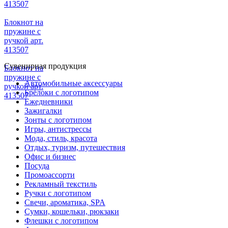
413507
Блокнот на
пружине с
ручкой арт.
413507
Сувенирная продукция
Блокнот на
пружине с
Автомобильные аксессуары
ручкой арт.
Брелоки с логотипом
413507
Ежедневники
Зажигалки
Зонты с логотипом
Игры, антистрессы
Мода, стиль, красота
Отдых, туризм, путешествия
Офис и бизнес
Посуда
Промоассорти
Рекламный текстиль
Ручки с логотипом
Свечи, ароматика, SPA
Сумки, кошельки, рюкзаки
Флешки с логотипом