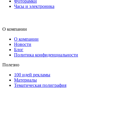
Фоторамки
Часы и электроника
О компании
О компании
Новости
Блог
Политика конфиденциальности
Полезно
100 идей рекламы
Материалы
Тематическая полиграфия
ООО "Типография "ОЛПОЛ" © 2009-2026
220040, г. Минск, ул. Некрасова 5, офис 203А
УНП 192592802
График работы: пн-пт - 8:00-18:00, сб-вс - выходной.
Регистрации издателя, изготовителя, распространителя
печатных изданий №2/188 от 22 сентября 2016г.