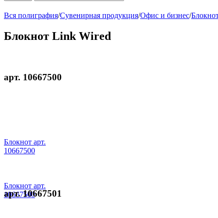
Вся полиграфия
/
Сувенирная продукция
/
Офис и бизнес
/
Блокнот
Блокнот Link Wired
арт. 10667500
Блокнот арт.
10667500
Блокнот арт.
арт. 10667501
10667500