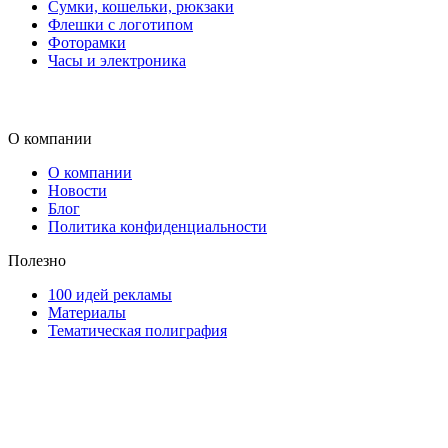
Сумки, кошельки, рюкзаки
Флешки с логотипом
Фоторамки
Часы и электроника
О компании
О компании
Новости
Блог
Политика конфиденциальности
Полезно
100 идей рекламы
Материалы
Тематическая полиграфия
ООО "Типография "ОЛПОЛ" © 2009-2026
220040, г. Минск, ул. Некрасова 5, офис 203А
УНП 192592802
График работы: пн-пт - 8:00-18:00, сб-вс - выходной.
Регистрации издателя, изготовителя, распространителя печатны