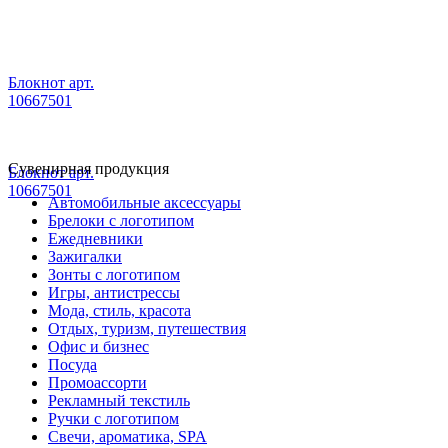
Блокнот арт.
10667501
Сувенирная продукция
Блокнот арт.
10667501
Автомобильные аксессуары
Брелоки с логотипом
Ежедневники
Зажигалки
Зонты с логотипом
Игры, антистрессы
Мода, стиль, красота
Отдых, туризм, путешествия
Офис и бизнес
Посуда
Промоассорти
Рекламный текстиль
Ручки с логотипом
Свечи, ароматика, SPA