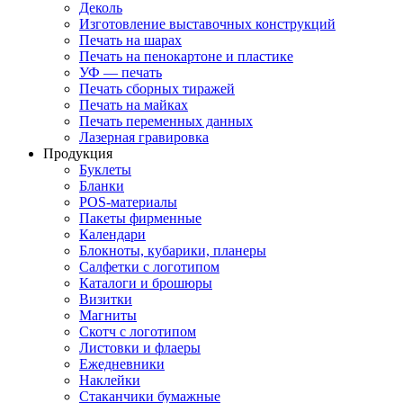
Деколь
Изготовление выставочных конструкций
Печать на шарах
Печать на пенокартоне и пластике
УФ — печать
Печать сборных тиражей
Печать на майках
Печать переменных данных
Лазерная гравировка
Продукция
Буклеты
Бланки
POS-материалы
Пакеты фирменные
Календари
Блокноты, кубарики, планеры
Салфетки с логотипом
Каталоги и брошюры
Визитки
Магниты
Скотч с логотипом
Листовки и флаеры
Ежедневники
Наклейки
Стаканчики бумажные