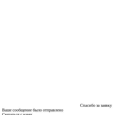
220040, г. Минск, ул. Некрасова 5, офис 203А
УНП 192592802
График работы: пн-пт - 8:00-18:00, сб-вс - выходной.
Регистрации издателя, изготовителя, распространителя
печатных изданий №2/188 от 22 сентября 2016г.
Спасибо за заявку
Ваше сообщение было отправлено
Связаться с нами