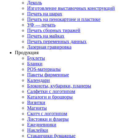
Деколь
Изготовление выставочных конструкций
Печать на шарах
Печать на пенокартоне и пластике
УФ — печать
Печать сборных тиражей
Печать на майках
Печать переменных данных
Лазерная гравировка
Продукция
Буклеты
Бланки
POS-материалы
Пакеты фирменные
Календари
Блокноты, кубарики, планеры
Салфетки с логотипом
Каталоги и брошюры
Визитки
Магниты
Скотч с логотипом
Листовки и флаеры
Ежедневники
Наклейки
Стаканчики бумажные