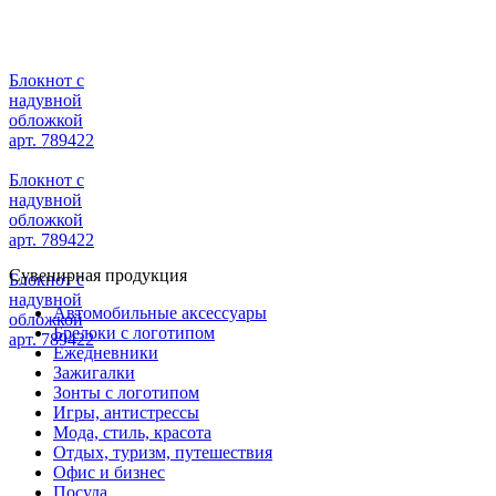
Блокнот с
надувной
обложкой
арт. 789422
Блокнот с
надувной
обложкой
арт. 789422
Сувенирная продукция
Блокнот с
надувной
Автомобильные аксессуары
обложкой
Брелоки с логотипом
арт. 789422
Ежедневники
Зажигалки
Зонты с логотипом
Игры, антистрессы
Мода, стиль, красота
Отдых, туризм, путешествия
Офис и бизнес
Посуда