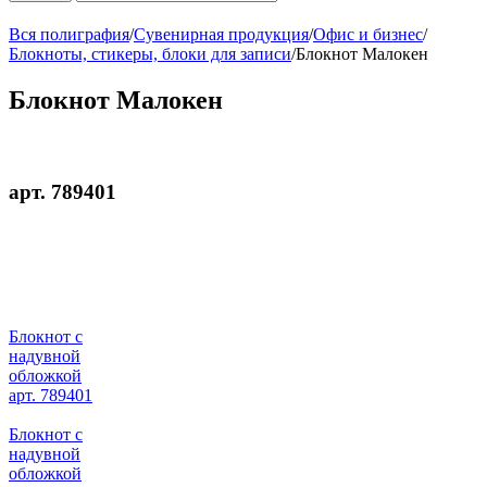
Вся полиграфия
/
Сувенирная продукция
/
Офис и бизнес
/
Блокноты, стикеры, блоки для записи
/
Блокнот Малокен
Блокнот Малокен
арт. 789401
Блокнот с
надувной
обложкой
арт. 789401
Блокнот с
надувной
обложкой