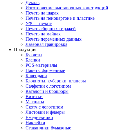
Деколь
Изготовление выставочных конструкций
Печать на шарах
Печать на пенокартоне и пластике
УФ — печать
Печать сборных тиражей
Печать на майках
Печать переменных данных
Лазерная гравировка
Продукция
Буклеты
Бланки
POS-материалы
Пакеты фирменные
Календари
Блокноты, кубарики, планеры
Салфетки с логотипом
Каталоги и брошюры
Визитки
Магниты
Скотч с логотипом
Листовки и флаеры
Ежедневники
Наклейки
Стаканчики бумажные