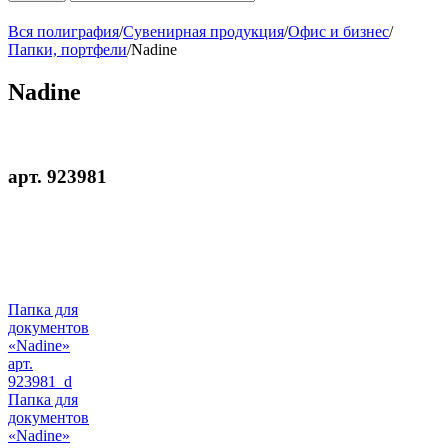
Вся полиграфия
/
Сувенирная продукция
/
Офис и бизнес
/
Папки, портфели
/
Nadine
Nadine
арт. 923981
Папка для
документов
«Nadine»
арт.
923981_d
Папка для
документов
«Nadine»