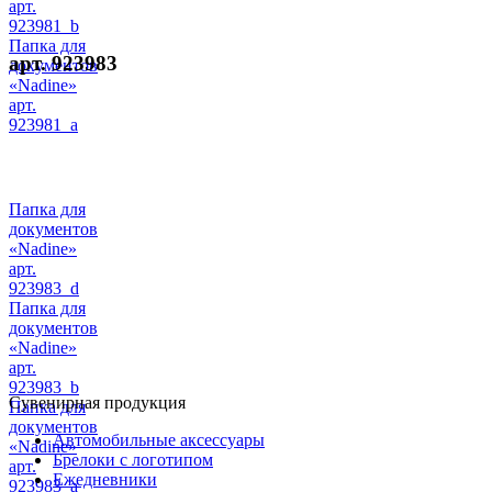
арт.
923981_b
Папка для
арт. 923983
документов
«Nadine»
арт.
923981_a
Папка для
документов
«Nadine»
арт.
923983_d
Папка для
документов
«Nadine»
арт.
923983_b
Сувенирная продукция
Папка для
документов
Автомобильные аксессуары
«Nadine»
Брелоки с логотипом
арт.
Ежедневники
923983_a