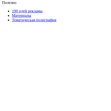
Полезно
100 идей рекламы
Материалы
Тематическая полиграфия
ООО "Типография "ОЛПОЛ" © 2009-2026
220040, г. Минск, ул. Некрасова 5, офис 203А
УНП 192592802
График работы: пн-пт - 8:00-18:00, сб-вс - выходной.
Регистрации издателя, изготовителя, распространителя
печатных изданий №2/188 от 22 сентября 2016г.