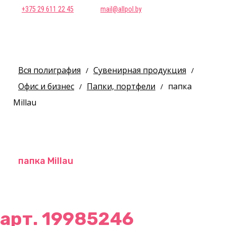
+375 29 611 22 45
mail@allpol.by
Вся полиграфия
Сувенирная продукция
/
/
Офис и бизнес
Папки, портфели
папка
/
/
Millau
папка Millau
арт. 19985246