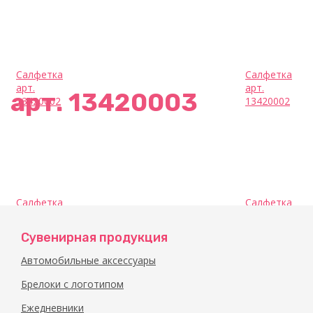
Салфетка
Салфетка
арт.
арт.
арт. 13420003
13420002
13420002
Салфетка
Салфетка
арт.
арт.
13420003
13420003
Сувенирная продукция
Автомобильные аксессуары
Брелоки с логотипом
Ежедневники