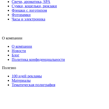
Свечи, ароматика, SPA
Сумки, кошельки, рюкзаки
Флешки с логотипом
Фоторамки
Часы и электроника
О компании
О компании
Новости
Блог
Политика конфиденциальности
Полезно
100 идей рекламы
Материалы
Тематическая полиграфия
ООО "Типография "ОЛПОЛ" © 2009-2026
220040, г. Минск, ул. Некрасова 5, офис 203А
УНП 192592802
График работы: пн-пт - 8:00-18:00, сб-вс - выходной.