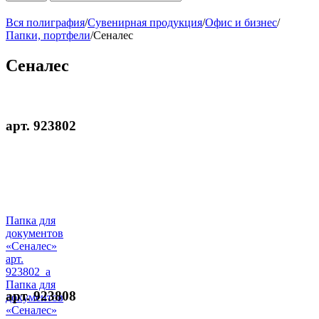
Вся полиграфия
/
Сувенирная продукция
/
Офис и бизнес
/
Папки, портфели
/
Сеналес
Сеналес
арт. 923802
Папка для
документов
«Сеналес»
арт.
923802_a
Папка для
арт. 923808
документов
«Сеналес»