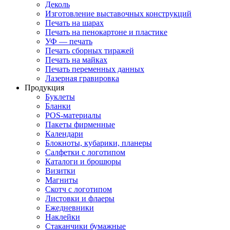
Деколь
Изготовление выставочных конструкций
Печать на шарах
Печать на пенокартоне и пластике
УФ — печать
Печать сборных тиражей
Печать на майках
Печать переменных данных
Лазерная гравировка
Продукция
Буклеты
Бланки
POS-материалы
Пакеты фирменные
Календари
Блокноты, кубарики, планеры
Салфетки с логотипом
Каталоги и брошюры
Визитки
Магниты
Скотч с логотипом
Листовки и флаеры
Ежедневники
Наклейки
Стаканчики бумажные