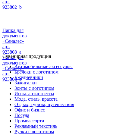
арт.
923802_b
Папка для
документов
«Сеналес»
арт.
923808_a
Сувенирная продукция
Папка для
документов
Автомобильные аксессуары
«Сеналес»
Брелоки с логотипом
арт.
Ежедневники
923808_b
Зажигалки
Зонты с логотипом
Игры, антистрессы
Мода, стиль, красота
Отдых, туризм, путешествия
Офис и бизнес
Посуда
Промоассорти
Рекламный текстиль
Ручки с логотипом