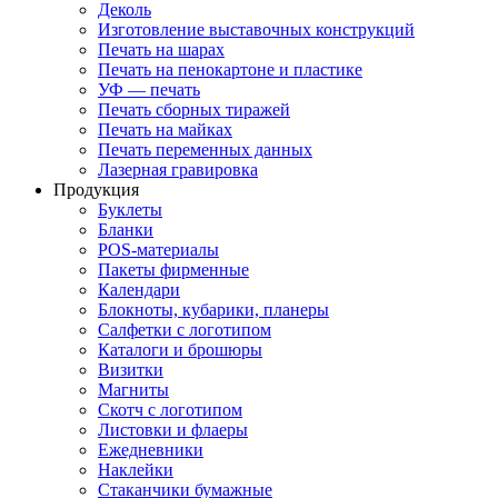
Деколь
Изготовление выставочных конструкций
Печать на шарах
Печать на пенокартоне и пластике
УФ — печать
Печать сборных тиражей
Печать на майках
Печать переменных данных
Лазерная гравировка
Продукция
Буклеты
Бланки
POS-материалы
Пакеты фирменные
Календари
Блокноты, кубарики, планеры
Салфетки с логотипом
Каталоги и брошюры
Визитки
Магниты
Скотч с логотипом
Листовки и флаеры
Ежедневники
Наклейки
Стаканчики бумажные