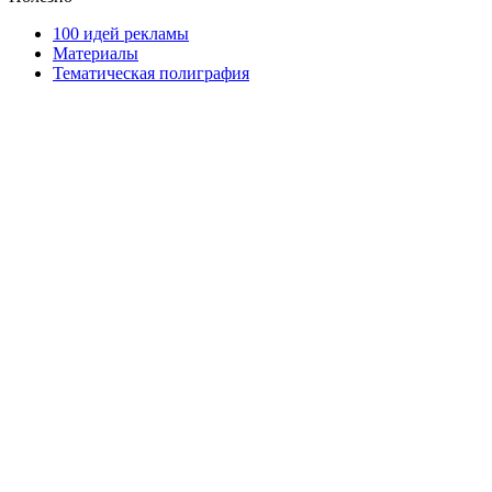
100 идей рекламы
Материалы
Тематическая полиграфия
ООО "Типография "ОЛПОЛ" © 2009-2026
220040, г. Минск, ул. Некрасова 5, офис 203А
УНП 192592802
График работы: пн-пт - 8:00-18:00, сб-вс - выходной.
Регистрации издателя, изготовителя, распространителя
печатных изданий №2/188 от 22 сентября 2016г.