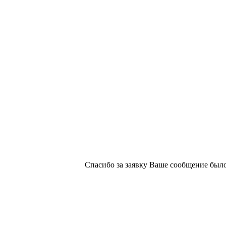
х изданий №2/188 от 22 сентября 2016г.
Спасибо за заявку
Ваше сообщение было