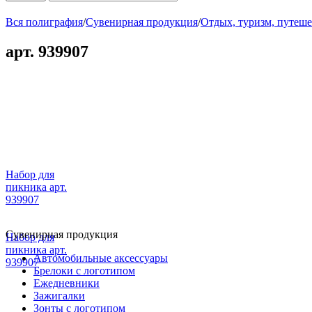
Вся полиграфия
/
Сувенирная продукция
/
Отдых, туризм, путеше
арт. 939907
Набор для
пикника арт.
939907
Сувенирная продукция
Набор для
пикника арт.
Автомобильные аксессуары
939907
Брелоки с логотипом
Ежедневники
Зажигалки
Зонты с логотипом