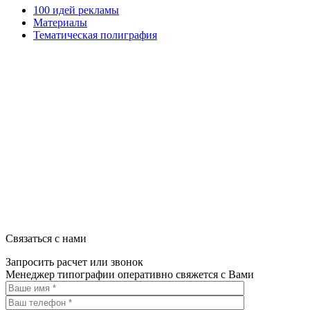
100 идей рекламы
Материалы
Тематическая полиграфия
ООО "Типография "ОЛПОЛ" © 2009-2026
220040, г. Минск, ул. Некрасова 5, офис 203А
УНП 192592802
График работы: пн-пт - 8:00-18:00, сб-вс - выходной.
Регистрации издателя, изготовителя, распространителя печатны
Связаться с нами
Запросить расчет или звонок
Менеджер типографии оперативно свяжется с Вами