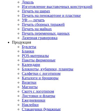
Деколь
Изготовление выставочных конструкций
Печать на шарах
Печать на пенокартоне и пластике
УФ — печать
Печать сборных тиражей
Печать на майках
Печать переменных данных
Лазерная гравировка
Продукция
Буклеты
Бланки
POS-материалы
Пакеты фирменные
Календари
Блокноты, кубарики, планеры
Салфетки с логотипом
Каталоги и брошюры
Визитки
Магниты
Скотч с логотипом
Листовки и флаеры
Ежедневники
Наклейки
Стаканчики бумажные