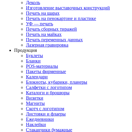
Деколь
Изготовление выставочных конструкций
Печать на шарах
Печать на пенокартоне и пластике
УФ — печать
Печать сборных тиражей
Печать на майках
Печать переменных данных
Лазерная гравировка
Продукция
Буклеты
Бланки
POS-материалы
Пакеты фирменные
Календари
Блокноты, кубарики, планеры
Салфетки с логотипом
Каталоги и брошюры
Визитки
Магниты
Скотч с логотипом
Листовки и флаеры
Ежедневники
Наклейки
Стаканчики бумажные