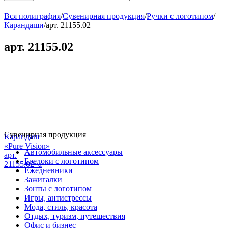
Вся полиграфия
/
Сувенирная продукция
/
Ручки с логотипом
/
Карандаши
/
арт. 21155.02
арт. 21155.02
Сувенирная продукция
Карандаш
«Pure Vision»
Автомобильные аксессуары
арт.
Брелоки с логотипом
21155.02_a
Ежедневники
Зажигалки
Зонты с логотипом
Игры, антистрессы
Мода, стиль, красота
Отдых, туризм, путешествия
Офис и бизнес