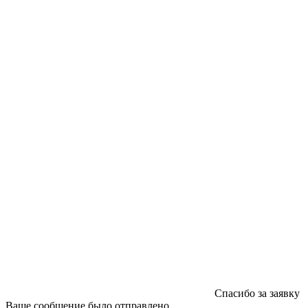
ООО "Типография "ОЛПОЛ" © 2009-2026
220040, г. Минск, ул. Некрасова 5, офис 203А
УНП 192592802
График работы: пн-пт - 8:00-18:00, сб-вс - выходной.
Регистрации издателя, изготовителя, распространителя
печатных изданий №2/188 от 22 сентября 2016г.
Спасибо за заявку
Ваше сообщение было отправлено