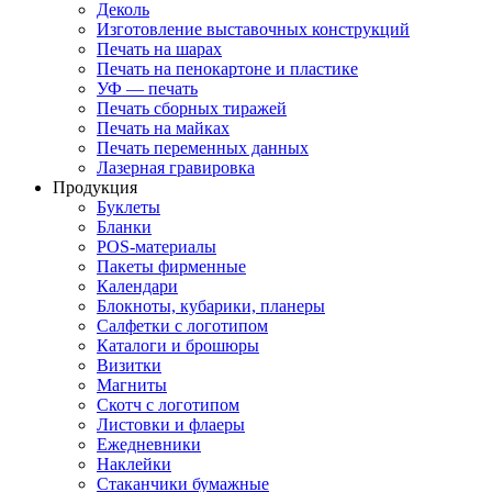
Деколь
Изготовление выставочных конструкций
Печать на шарах
Печать на пенокартоне и пластике
УФ — печать
Печать сборных тиражей
Печать на майках
Печать переменных данных
Лазерная гравировка
Продукция
Буклеты
Бланки
POS-материалы
Пакеты фирменные
Календари
Блокноты, кубарики, планеры
Салфетки с логотипом
Каталоги и брошюры
Визитки
Магниты
Скотч с логотипом
Листовки и флаеры
Ежедневники
Наклейки
Стаканчики бумажные