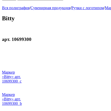
Вся полиграфия
/
Сувенирная продукция
/
Ручки с логотипом
/
Ма
Bitty
арт. 10699300
Маркер
«Bitty» арт.
10699300_c
Маркер
«Bitty» арт.
10699300_b