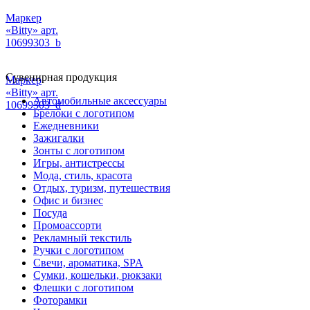
Маркер
«Bitty» арт.
10699303_b
Сувенирная продукция
Маркер
«Bitty» арт.
Автомобильные аксессуары
10699303_d
Брелоки с логотипом
Ежедневники
Зажигалки
Зонты с логотипом
Игры, антистрессы
Мода, стиль, красота
Отдых, туризм, путешествия
Офис и бизнес
Посуда
Промоассорти
Рекламный текстиль
Ручки с логотипом
Свечи, ароматика, SPA
Сумки, кошельки, рюкзаки
Флешки с логотипом
Фоторамки