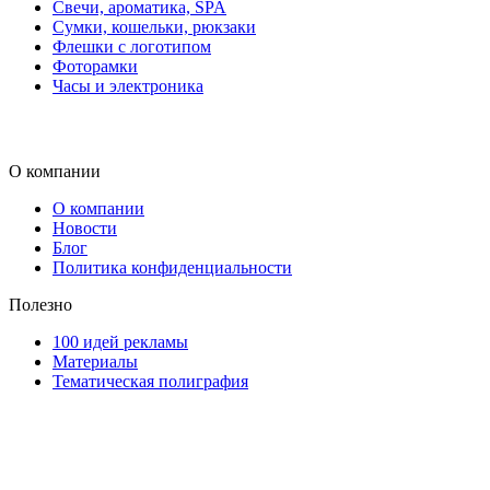
Свечи, ароматика, SPA
Сумки, кошельки, рюкзаки
Флешки с логотипом
Фоторамки
Часы и электроника
О компании
О компании
Новости
Блог
Политика конфиденциальности
Полезно
100 идей рекламы
Материалы
Тематическая полиграфия
ООО "Типография "ОЛПОЛ" © 2009-2026
220040, г. Минск, ул. Некрасова 5, офис 203А
УНП 192592802
График работы: пн-пт - 8:00-18:00, сб-вс - выходной.