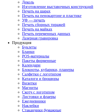
Деколь
Изготовление выставочных конструкций
Печать на шарах
Печать на пенокартоне и пластике
УФ — печать
Печать сборных тиражей
Печать на майках
Печать переменных данных
Лазерная гравировка
Продукция
Буклеты
Бланки
POS-материалы
Пакеты фирменные
Календари
Блокноты, кубарики, планеры
Салфетки с логотипом
Каталоги и брошюры
Визитки
Магниты
Скотч с логотипом
Листовки и флаеры
Ежедневники
Наклейки
Стаканчики бумажные