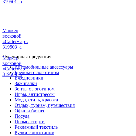
319501_b
Маркер
восковой
«Carter» арт.
319503_a
Сувенирная продукция
Маркер
восковой
Автомобильные аксессуары
«Carter» арт.
Брелоки с логотипом
319503_b
Ежедневники
Зажигалки
Зонты с логотипом
Игры, антистрессы
Мода, стиль, красота
Отдых, туризм, путешествия
Офис и бизнес
Посуда
Промоассорти
Рекламный текстиль
Ручки с логотипом