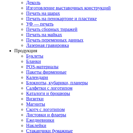
Деколь
Изготовление выставочных конструкций
Печать на шарах
Печать на пенокартоне и пластике
УФ — печать
Печать сборных тиражей
Печать на майках
Печать переменных данных
Лазерная гравировка
Продукция
Буклеты
Бланки
POS-материалы
Пакеты фирменные
Календари
Блокноты, кубарики, планеры
Салфетки с логотипом
Каталоги и брошюры
Визитки
Магниты
Скотч с логотипом
Листовки и флаеры
Ежедневники
Наклейки
Стаканчики бумажные