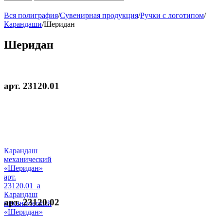
Вся полиграфия
/
Сувенирная продукция
/
Ручки с логотипом
/
Карандаши
/
Шеридан
Шеридан
арт. 23120.01
Карандаш
механический
«Шеридан»
арт.
23120.01_a
Карандаш
арт. 23120.02
механический
«Шеридан»