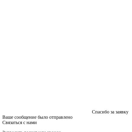
УНП 192592802
График работы: пн-пт - 8:00-18:00, сб-вс - выходной.
Регистрации издателя, изготовителя, распространителя
печатных изданий №2/188 от 22 сентября 2016г.
Спасибо за заявку
Ваше сообщение было отправлено
Связаться с нами