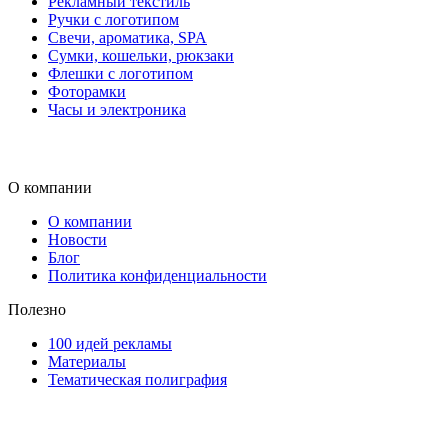
Рекламный текстиль
Ручки с логотипом
Свечи, ароматика, SPA
Сумки, кошельки, рюкзаки
Флешки с логотипом
Фоторамки
Часы и электроника
О компании
О компании
Новости
Блог
Политика конфиденциальности
Полезно
100 идей рекламы
Материалы
Тематическая полиграфия
ООО "Типография "ОЛПОЛ" © 2009-2026
220040, г. Минск, ул. Некрасова 5, офис 203А