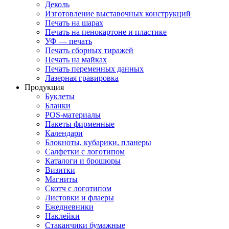
Деколь
Изготовление выставочных конструкций
Печать на шарах
Печать на пенокартоне и пластике
УФ — печать
Печать сборных тиражей
Печать на майках
Печать переменных данных
Лазерная гравировка
Продукция
Буклеты
Бланки
POS-материалы
Пакеты фирменные
Календари
Блокноты, кубарики, планеры
Салфетки с логотипом
Каталоги и брошюры
Визитки
Магниты
Скотч с логотипом
Листовки и флаеры
Ежедневники
Наклейки
Стаканчики бумажные