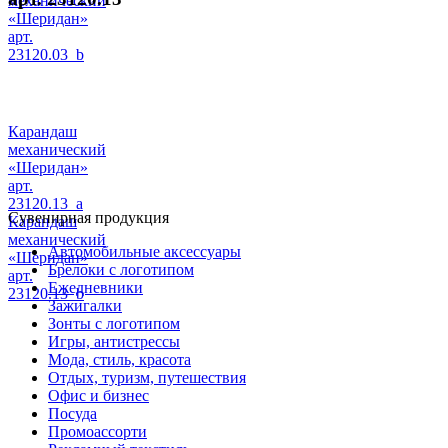
механический
«Шеридан»
арт.
23120.03_b
Карандаш
механический
«Шеридан»
арт.
23120.13_a
Сувенирная продукция
Карандаш
механический
Автомобильные аксессуары
«Шеридан»
Брелоки с логотипом
арт.
Ежедневники
23120.13_b
Зажигалки
Зонты с логотипом
Игры, антистрессы
Мода, стиль, красота
Отдых, туризм, путешествия
Офис и бизнес
Посуда
Промоассорти