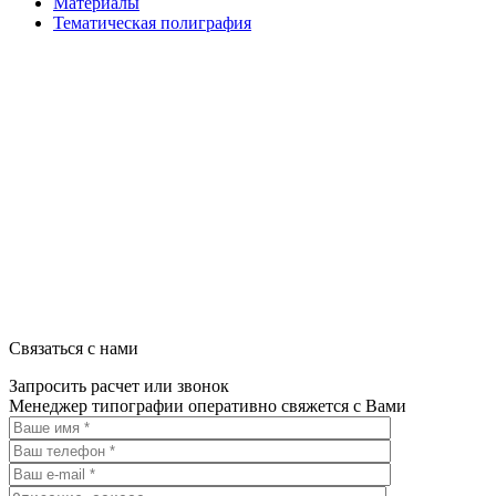
Материалы
Тематическая полиграфия
ООО "Типография "ОЛПОЛ" © 2009-2026
220040, г. Минск, ул. Некрасова 5, офис 203А
УНП 192592802
График работы: пн-пт - 8:00-18:00, сб-вс - выходной.
Регистрации издателя, изготовителя, распространителя печатны
Связаться с нами
Запросить расчет или звонок
Менеджер типографии оперативно свяжется с Вами