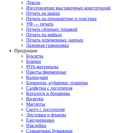
Деколь
Изготовление выставочных конструкций
Печать на шарах
Печать на пенокартоне и пластике
УФ — печать
Печать сборных тиражей
Печать на майках
Печать переменных данных
Лазерная гравировка
Продукция
Буклеты
Бланки
POS-материалы
Пакеты фирменные
Календари
Блокноты, кубарики, планеры
Салфетки с логотипом
Каталоги и брошюры
Визитки
Магниты
Скотч с логотипом
Листовки и флаеры
Ежедневники
Наклейки
Стаканчики бумажные