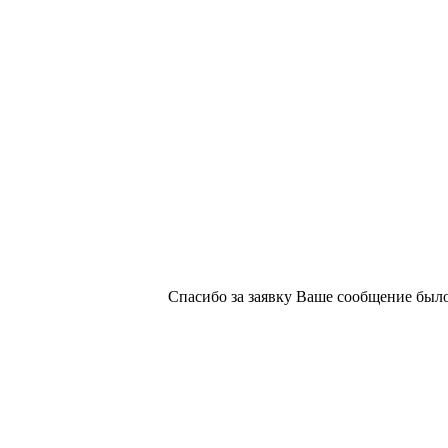
х изданий №2/188 от 22 сентября 2016г.
Спасибо за заявку
Ваше сообщение было