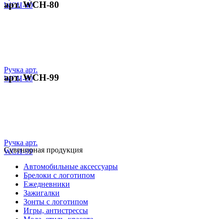
арт. WCH-80
WCH-40
Ручка арт.
арт. WCH-99
WCH-80
Ручка арт.
Сувенирная продукция
WCH-99
Автомобильные аксессуары
Брелоки с логотипом
Ежедневники
Зажигалки
Зонты с логотипом
Игры, антистрессы