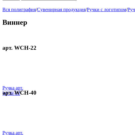
Вся полиграфия
/
Сувенирная продукция
/
Ручки с логотипом
/
Руч
Виннер
арт. WCH-22
Ручка арт.
арт. WCH-40
WCH-22
Ручка арт.