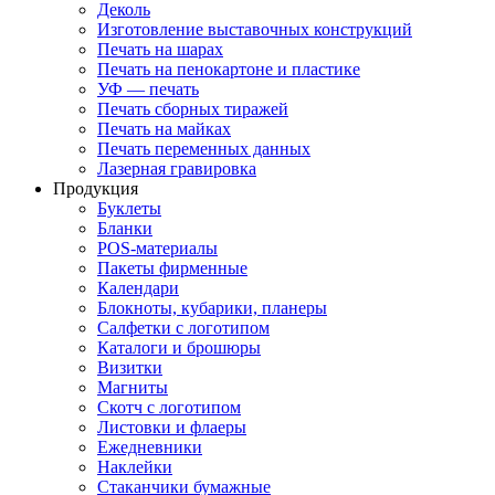
Деколь
Изготовление выставочных конструкций
Печать на шарах
Печать на пенокартоне и пластике
УФ — печать
Печать сборных тиражей
Печать на майках
Печать переменных данных
Лазерная гравировка
Продукция
Буклеты
Бланки
POS-материалы
Пакеты фирменные
Календари
Блокноты, кубарики, планеры
Салфетки с логотипом
Каталоги и брошюры
Визитки
Магниты
Скотч с логотипом
Листовки и флаеры
Ежедневники
Наклейки
Стаканчики бумажные