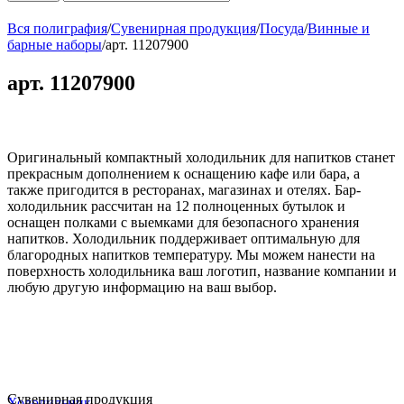
Вся полиграфия
/
Сувенирная продукция
/
Посуда
/
Винные и
барные наборы
/
арт. 11207900
арт. 11207900
Оригинальный компактный холодильник для напитков станет
прекрасным дополнением к оснащению кафе или бара, а
также пригодится в ресторанах, магазинах и отелях. Бар-
холодильник рассчитан на 12 полноценных бутылок и
оснащен полками с выемками для безопасного хранения
напитков. Холодильник поддерживает оптимальную для
благородных напитков температуру. Мы можем нанести на
поверхность холодильника ваш логотип, название компании и
любую другую информацию на ваш выбор.
Сувенирная продукция
Холодильник