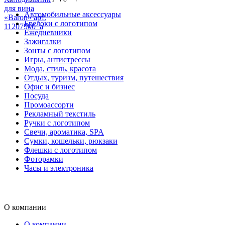
для вина
Автомобильные аксессуары
«Baron» арт.
Брелоки с логотипом
11207900_a
Ежедневники
Зажигалки
Зонты с логотипом
Игры, антистрессы
Мода, стиль, красота
Отдых, туризм, путешествия
Офис и бизнес
Посуда
Промоассорти
Рекламный текстиль
Ручки с логотипом
Свечи, ароматика, SPA
Сумки, кошельки, рюкзаки
Флешки с логотипом
Фоторамки
Часы и электроника
О компании
О компании