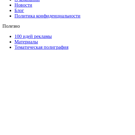
Новости
Блог
Политика конфиденциальности
Полезно
100 идей рекламы
Материалы
Тематическая полиграфия
ООО "Типография "ОЛПОЛ" © 2009-2026
220040, г. Минск, ул. Некрасова 5, офис 203А
УНП 192592802
График работы: пн-пт - 8:00-18:00, сб-вс - выходной.
Регистрации издателя, изготовителя, распространителя
печатных изданий №2/188 от 22 сентября 2016г.