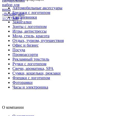
Подарочный
набор для
Автомобильные аксессуары
вина
Брелоки с логотипом
«Belgio» арт.
Ежедневники
11237200_f
Зажигалки
Зонты с логотипом
Игры, антистрессы
Мода, стиль, красота
Отдых, туризм, путешествия
Офис и бизнес
Посуда
Промоассорти
Рекламный текстиль
Ручки с логотипом
Свечи, ароматика, SPA
Сумки, кошельки, рюкзаки
Флешки с логотипом
Фоторамки
Часы и электроника
О компании