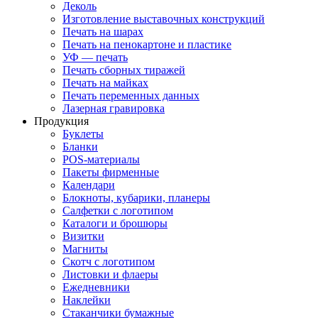
Деколь
Изготовление выставочных конструкций
Печать на шарах
Печать на пенокартоне и пластике
УФ — печать
Печать сборных тиражей
Печать на майках
Печать переменных данных
Лазерная гравировка
Продукция
Буклеты
Бланки
POS-материалы
Пакеты фирменные
Календари
Блокноты, кубарики, планеры
Салфетки с логотипом
Каталоги и брошюры
Визитки
Магниты
Скотч с логотипом
Листовки и флаеры
Ежедневники
Наклейки
Стаканчики бумажные