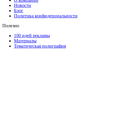
О компании
Новости
Блог
Политика конфиденциальности
Полезно
100 идей рекламы
Материалы
Тематическая полиграфия
ООО "Типография "ОЛПОЛ" © 2009-2026
220040, г. Минск, ул. Некрасова 5, офис 203А
УНП 192592802
График работы: пн-пт - 8:00-18:00, сб-вс - выходной.
Регистрации издателя, изготовителя, распространителя
печатных изданий №2/188 от 22 сентября 2016г.