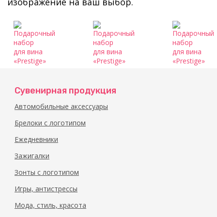
изображение на ваш выбор.
Сувенирная продукция
Подарочный
Подарочный
Подарочный
Автомобильные аксессуары
набор для
набор для
набор для
вина
вина
вина
Брелоки с логотипом
«Prestige»
«Prestige»
«Prestige»
арт.
арт.
арт.
Ежедневники
11259000_c
11259000_a
11259000_d
Зажигалки
Зонты с логотипом
Игры, антистрессы
Мода, стиль, красота