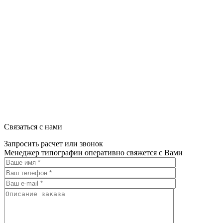
220040, г. Минск, ул. Некрасова 5, офис 203А
УНП 192592802
График работы: пн-пт - 8:00-18:00, сб-вс - выходной.
Регистрации издателя, изготовителя, распространителя печатны
Связаться с нами
Запросить расчет или звонок
Менеджер типографии оперативно свяжется с Вами