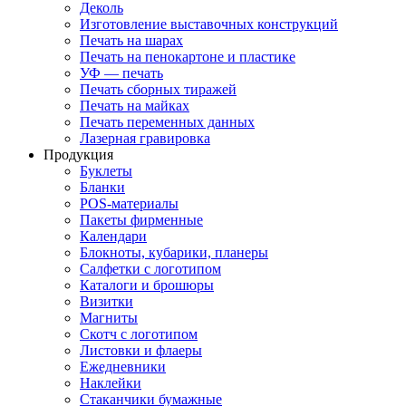
Деколь
Изготовление выставочных конструкций
Печать на шарах
Печать на пенокартоне и пластике
УФ — печать
Печать сборных тиражей
Печать на майках
Печать переменных данных
Лазерная гравировка
Продукция
Буклеты
Бланки
POS-материалы
Пакеты фирменные
Календари
Блокноты, кубарики, планеры
Салфетки с логотипом
Каталоги и брошюры
Визитки
Магниты
Скотч с логотипом
Листовки и флаеры
Ежедневники
Наклейки
Стаканчики бумажные