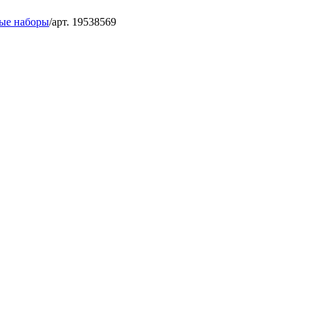
ые наборы
/
арт. 19538569