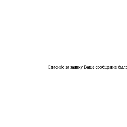
х изданий №2/188 от 22 сентября 2016г.
Спасибо за заявку
Ваше сообщение было