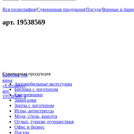
Вся полиграфия
/
Сувенирная продукция
/
Посуда
/
Винные и барн
арт. 19538569
Сувенирная продукция
Коробка для
вина
Автомобильные аксессуары
«Executive»
Брелоки с логотипом
арт.
Ежедневники
19538569_a
Зажигалки
Зонты с логотипом
Игры, антистрессы
Мода, стиль, красота
Отдых, туризм, путешествия
Офис и бизнес
Посуда