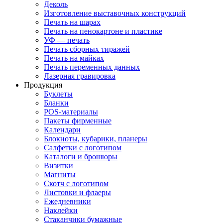
Деколь
Изготовление выставочных конструкций
Печать на шарах
Печать на пенокартоне и пластике
УФ — печать
Печать сборных тиражей
Печать на майках
Печать переменных данных
Лазерная гравировка
Продукция
Буклеты
Бланки
POS-материалы
Пакеты фирменные
Календари
Блокноты, кубарики, планеры
Салфетки с логотипом
Каталоги и брошюры
Визитки
Магниты
Скотч с логотипом
Листовки и флаеры
Ежедневники
Наклейки
Стаканчики бумажные