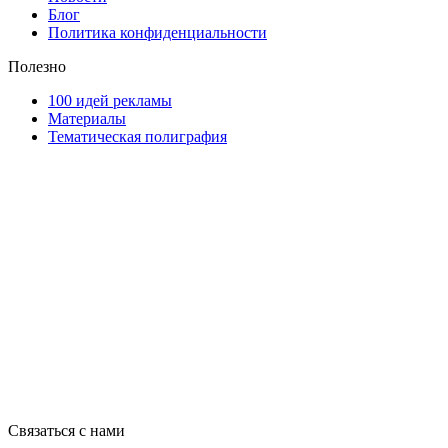
Блог
Политика конфиденциальности
Полезно
100 идей рекламы
Материалы
Тематическая полиграфия
ООО "Типография "ОЛПОЛ" © 2009-2026
220040, г. Минск, ул. Некрасова 5, офис 203А
УНП 192592802
График работы: пн-пт - 8:00-18:00, сб-вс - выходной.
Регистрации издателя, изготовителя, распространителя печатны
Связаться с нами