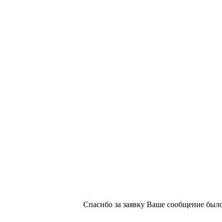
х изданий №2/188 от 22 сентября 2016г.
Спасибо за заявку
Ваше сообщение было