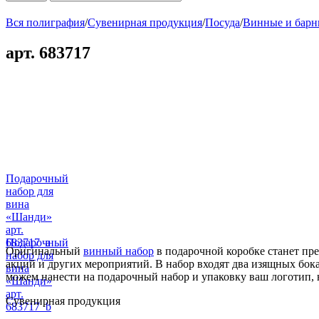
Вся полиграфия
/
Сувенирная продукция
/
Посуда
/
Винные и барн
арт. 683717
Подарочный
набор для
вина
«Шанди»
арт.
683717_a
Подарочный
Оригинальный
винный набор
в подарочной коробке станет пр
набор для
акций и других мероприятий. В набор входят два изящных бо
вина
можем нанести на подарочный набор и упаковку ваш логотип, 
«Шанди»
арт.
Сувенирная продукция
683717_b