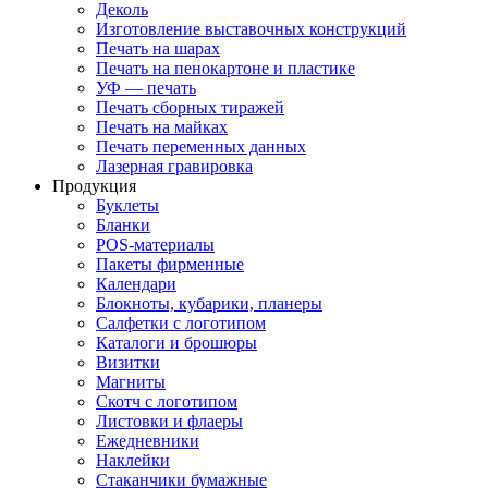
Деколь
Изготовление выставочных конструкций
Печать на шарах
Печать на пенокартоне и пластике
УФ — печать
Печать сборных тиражей
Печать на майках
Печать переменных данных
Лазерная гравировка
Продукция
Буклеты
Бланки
POS-материалы
Пакеты фирменные
Календари
Блокноты, кубарики, планеры
Салфетки с логотипом
Каталоги и брошюры
Визитки
Магниты
Скотч с логотипом
Листовки и флаеры
Ежедневники
Наклейки
Стаканчики бумажные