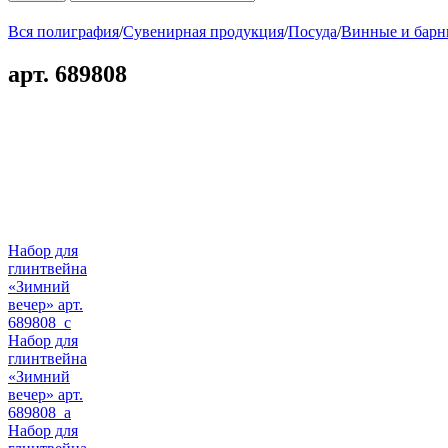
Вся полиграфия
/
Сувенирная продукция
/
Посуда
/
Винные и барн
арт. 689808
Набор для
глинтвейна
«Зимний
вечер» арт.
689808_c
Набор для
глинтвейна
«Зимний
вечер» арт.
689808_a
Набор для