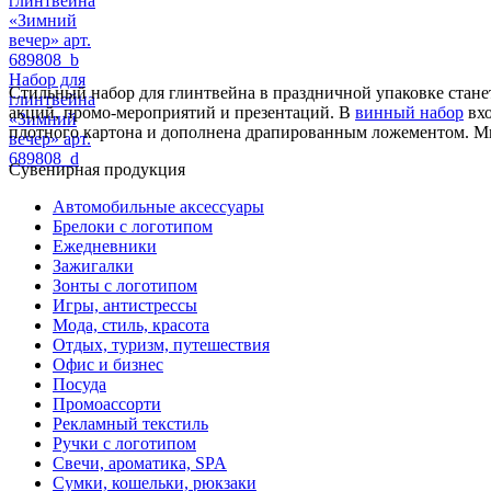
глинтвейна
«Зимний
вечер» арт.
689808_b
Набор для
Стильный набор для глинтвейна в праздничной упаковке стан
глинтвейна
акций, промо-мероприятий и презентаций. В
винный набор
вхо
«Зимний
плотного картона и дополнена драпированным ложементом. М
вечер» арт.
689808_d
Сувенирная продукция
Автомобильные аксессуары
Брелоки с логотипом
Ежедневники
Зажигалки
Зонты с логотипом
Игры, антистрессы
Мода, стиль, красота
Отдых, туризм, путешествия
Офис и бизнес
Посуда
Промоассорти
Рекламный текстиль
Ручки с логотипом
Свечи, ароматика, SPA
Сумки, кошельки, рюкзаки