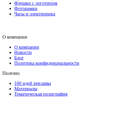
Флешки с логотипом
Фоторамки
Часы и электроника
О компании
О компании
Новости
Блог
Политика конфиденциальности
Полезно
100 идей рекламы
Материалы
Тематическая полиграфия
ООО "Типография "ОЛПОЛ" © 2009-2026
220040, г. Минск, ул. Некрасова 5, офис 203А
УНП 192592802
График работы: пн-пт - 8:00-18:00, сб-вс - выходной.
Регистрации издателя, изготовителя, распространителя печатны