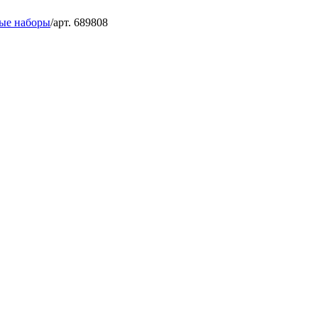
ые наборы
/
арт. 689808