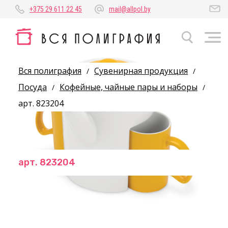
+375 29 611 22 45
mail@allpol.by
Вся полиграфия
Сувенирная продукция
/
/
Посуда
Кофейные, чайные пары и наборы
/
/
арт. 823204
арт. 823204