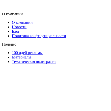
О компании
О компании
Новости
Блог
Политика конфиденциальности
Полезно
100 идей рекламы
Материалы
Тематическая полиграфия
ООО "Типография "ОЛПОЛ" © 2009-2026
220040, г. Минск, ул. Некрасова 5, офис 203А
УНП 192592802
График работы: пн-пт - 8:00-18:00, сб-вс - выходной.
Регистрации издателя, изготовителя, распространителя
печатных изданий №2/188 от 22 сентября 2016г.