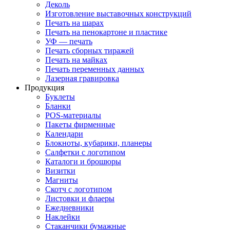
Деколь
Изготовление выставочных конструкций
Печать на шарах
Печать на пенокартоне и пластике
УФ — печать
Печать сборных тиражей
Печать на майках
Печать переменных данных
Лазерная гравировка
Продукция
Буклеты
Бланки
POS-материалы
Пакеты фирменные
Календари
Блокноты, кубарики, планеры
Салфетки с логотипом
Каталоги и брошюры
Визитки
Магниты
Скотч с логотипом
Листовки и флаеры
Ежедневники
Наклейки
Стаканчики бумажные