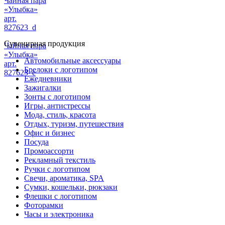
Чайная пара
«Улыбка»
арт.
827623_d
Сувенирная продукция
Чайная пара
«Улыбка»
Автомобильные аксессуары
арт.
Брелоки с логотипом
827623_e
Ежедневники
Зажигалки
Зонты с логотипом
Игры, антистрессы
Мода, стиль, красота
Отдых, туризм, путешествия
Офис и бизнес
Посуда
Промоассорти
Рекламный текстиль
Ручки с логотипом
Свечи, ароматика, SPA
Сумки, кошельки, рюкзаки
Флешки с логотипом
Фоторамки
Часы и электроника