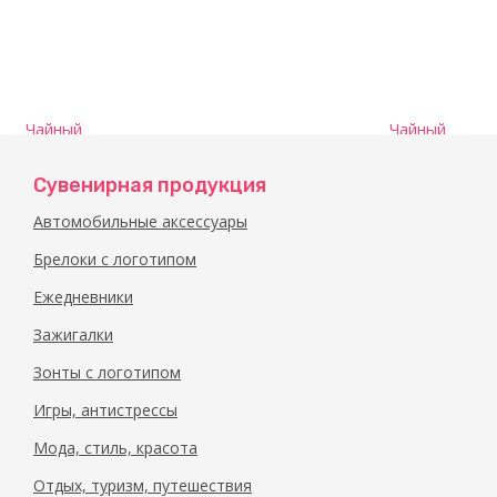
Чайный
Чайный
набор
набор
«Чаепитие
«Чаепитие
Сувенирная продукция
на двоих»
на двоих»
арт.
арт.
Автомобильные аксессуары
829666_a
829666_b
Брелоки с логотипом
Ежедневники
Зажигалки
Зонты с логотипом
Игры, антистрессы
Мода, стиль, красота
Отдых, туризм, путешествия