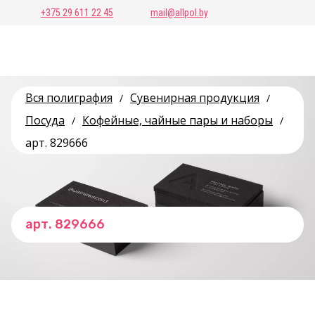
+375 29 611 22 45
mail@allpol.by
Вся полиграфия
Сувенирная продукция
/
/
Посуда
Кофейные, чайные пары и наборы
/
/
арт. 829666
арт. 829666