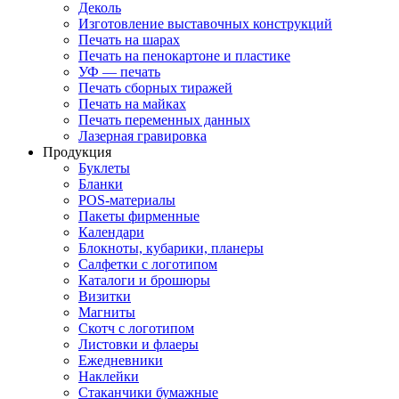
Деколь
Изготовление выставочных конструкций
Печать на шарах
Печать на пенокартоне и пластике
УФ — печать
Печать сборных тиражей
Печать на майках
Печать переменных данных
Лазерная гравировка
Продукция
Буклеты
Бланки
POS-материалы
Пакеты фирменные
Календари
Блокноты, кубарики, планеры
Салфетки с логотипом
Каталоги и брошюры
Визитки
Магниты
Скотч с логотипом
Листовки и флаеры
Ежедневники
Наклейки
Стаканчики бумажные