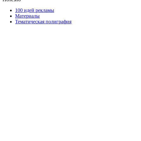
100 идей рекламы
Материалы
Тематическая полиграфия
ООО "Типография "ОЛПОЛ" © 2009-2026
220040, г. Минск, ул. Некрасова 5, офис 203А
УНП 192592802
График работы: пн-пт - 8:00-18:00, сб-вс - выходной.
Регистрации издателя, изготовителя, распространителя
печатных изданий №2/188 от 22 сентября 2016г.