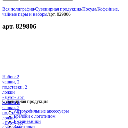
Вся полиграфия
/
Сувенирная продукция
/
Посуда
/
Кофейные,
чайные пары и наборы
/
арт. 829806
арт. 829806
Набор: 2
чашки, 2
подставки, 2
ложки
«Дуэт» арт.
Сувенирная продукция
829806_a
Набор: 2
чашки, 2
Автомобильные аксессуары
подставки, 2
Брелоки с логотипом
ложки
Ежедневники
«Дуэт» арт.
Зажигалки