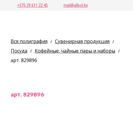
+375 29 611 22 45
mail@allpol.by
Вся полиграфия
Сувенирная продукция
/
/
Посуда
Кофейные, чайные пары и наборы
/
/
арт. 829896
арт. 829896