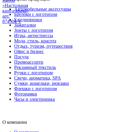
Набор
«Настольная
Автомобильные аксессуары
книга врача»
Брелоки с логотипом
арт.
Ежедневники
874904_c
Зажигалки
Зонты с логотипом
Игры, антистрессы
Мода, стиль, красота
Отдых, туризм, путешествия
Офис и бизнес
Посуда
Промоассорти
Рекламный текстиль
Ручки с логотипом
Свечи, ароматика, SPA
Сумки, кошельки, рюкзаки
Флешки с логотипом
Фоторамки
Часы и электроника
О компании