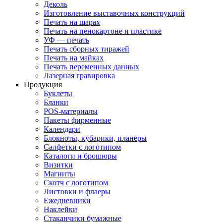
Деколь
Изготовление выставочных конструкций
Печать на шарах
Печать на пенокартоне и пластике
УФ — печать
Печать сборных тиражей
Печать на майках
Печать переменных данных
Лазерная гравировка
Продукция
Буклеты
Бланки
POS-материалы
Пакеты фирменные
Календари
Блокноты, кубарики, планеры
Салфетки с логотипом
Каталоги и брошюры
Визитки
Магниты
Скотч с логотипом
Листовки и флаеры
Ежедневники
Наклейки
Стаканчики бумажные