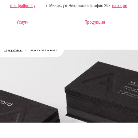
mail@allpol.by
г. Минск, ул. Некрасова 5, офис 203
на карте
Услуги
Продукция
/
Кружки
/
арт. 879231