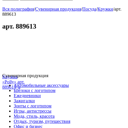
Вся полиграфия
/
Сувенирная продукция
/
Посуда
/
Кружки
/
арт.
889613
арт. 889613
Сувенирная продукция
Кружка
«Polly» арт.
Автомобильные аксессуары
889613_a
Брелоки с логотипом
Ежедневники
Зажигалки
Зонты с логотипом
Игры, антистрессы
Мода, стиль, красота
Отдых, туризм, путешествия
Офис и бизнес