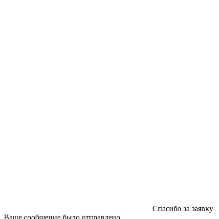
ООО "Типография "ОЛПОЛ" © 2009-2026
220040, г. Минск, ул. Некрасова 5, офис 203А
УНП 192592802
График работы: пн-пт - 8:00-18:00, сб-вс - выходной.
Регистрации издателя, изготовителя, распространителя
печатных изданий №2/188 от 22 сентября 2016г.
Спасибо за заявку
Ваше сообщение было отправлено