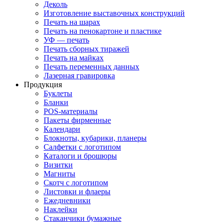
Деколь
Изготовление выставочных конструкций
Печать на шарах
Печать на пенокартоне и пластике
УФ — печать
Печать сборных тиражей
Печать на майках
Печать переменных данных
Лазерная гравировка
Продукция
Буклеты
Бланки
POS-материалы
Пакеты фирменные
Календари
Блокноты, кубарики, планеры
Салфетки с логотипом
Каталоги и брошюры
Визитки
Магниты
Скотч с логотипом
Листовки и флаеры
Ежедневники
Наклейки
Стаканчики бумажные