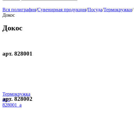
Вся полиграфия
/
Сувенирная продукция
/
Посуда
/
Термокружки
/
Докос
Докос
арт. 828001
Термокружка
арт. 828002
арт.
828001_a