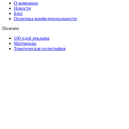
О компании
Новости
Блог
Политика конфиденциальности
Полезно
100 идей рекламы
Материалы
Тематическая полиграфия
ООО "Типография "ОЛПОЛ" © 2009-2026
220040, г. Минск, ул. Некрасова 5, офис 203А
УНП 192592802
График работы: пн-пт - 8:00-18:00, сб-вс - выходной.
Регистрации издателя, изготовителя, распространителя
печатных изданий №2/188 от 22 сентября 2016г.