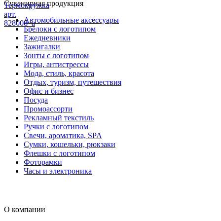
Сувенирная продукция
Термокружка
арт.
Автомобильные аксессуары
828008_a
Брелоки с логотипом
Ежедневники
Зажигалки
Зонты с логотипом
Игры, антистрессы
Мода, стиль, красота
Отдых, туризм, путешествия
Офис и бизнес
Посуда
Промоассорти
Рекламный текстиль
Ручки с логотипом
Свечи, ароматика, SPA
Сумки, кошельки, рюкзаки
Флешки с логотипом
Фоторамки
Часы и электроника
О компании