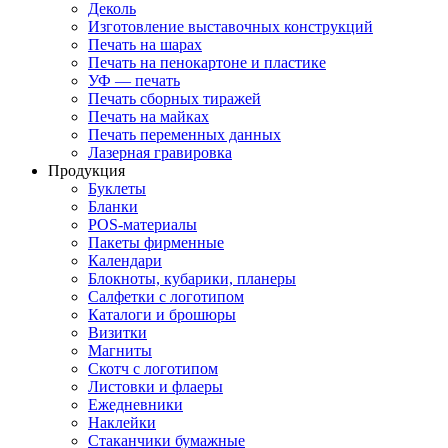
Деколь
Изготовление выставочных конструкций
Печать на шарах
Печать на пенокартоне и пластике
УФ — печать
Печать сборных тиражей
Печать на майках
Печать переменных данных
Лазерная гравировка
Продукция
Буклеты
Бланки
POS-материалы
Пакеты фирменные
Календари
Блокноты, кубарики, планеры
Салфетки с логотипом
Каталоги и брошюры
Визитки
Магниты
Скотч с логотипом
Листовки и флаеры
Ежедневники
Наклейки
Стаканчики бумажные