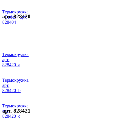
Термокружка
арт. 828420
«Эвбея» арт.
828404
Термокружка
арт.
828420_a
Термокружка
арт.
828420_b
Термокружка
арт. 828421
арт.
828420_c