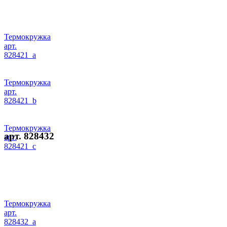
Термокружка
арт.
828421_a
Термокружка
арт.
828421_b
Термокружка
арт. 828432
арт.
828421_c
Термокружка
арт.
828432_a