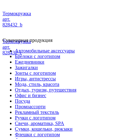
Термокружка
арт.
828432_b
Сувенирная продукция
Термокружка
арт.
Автомобильные аксессуары
828432_c
Брелоки с логотипом
Ежедневники
Зажигалки
Зонты с логотипом
Игры, антистрессы
Мода, стиль, красота
Отдых, туризм, путешествия
Офис и бизнес
Посуда
Промоассорти
Рекламный текстиль
Ручки с логотипом
Свечи, ароматика, SPA
Сумки, кошельки, рюкзаки
Флешки с логотипом