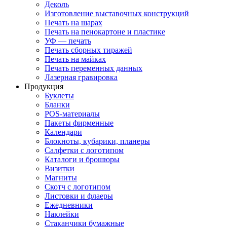
Деколь
Изготовление выставочных конструкций
Печать на шарах
Печать на пенокартоне и пластике
УФ — печать
Печать сборных тиражей
Печать на майках
Печать переменных данных
Лазерная гравировка
Продукция
Буклеты
Бланки
POS-материалы
Пакеты фирменные
Календари
Блокноты, кубарики, планеры
Салфетки с логотипом
Каталоги и брошюры
Визитки
Магниты
Скотч с логотипом
Листовки и флаеры
Ежедневники
Наклейки
Стаканчики бумажные