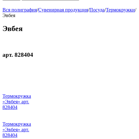
Вся полиграфия
/
Сувенирная продукция
/
Посуда
/
Термокружки
/
Эвбея
Эвбея
арт. 828404
Термокружка
«Эвбея» арт.
828404
Термокружка
«Эвбея» арт.
828404