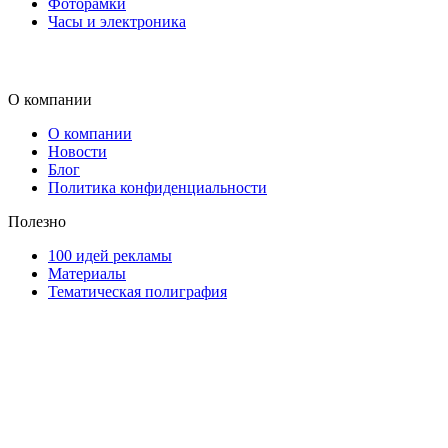
Фоторамки
Часы и электроника
О компании
О компании
Новости
Блог
Политика конфиденциальности
Полезно
100 идей рекламы
Материалы
Тематическая полиграфия
ООО "Типография "ОЛПОЛ" © 2009-2026
220040, г. Минск, ул. Некрасова 5, офис 203А
УНП 192592802
График работы: пн-пт - 8:00-18:00, сб-вс - выходной.
Регистрации издателя, изготовителя, распространителя
печатных изданий №2/188 от 22 сентября 2016г.